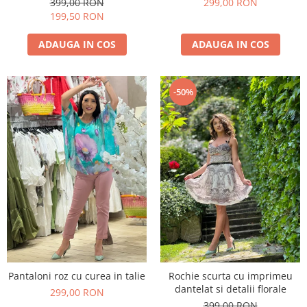
399,00 RON
299,00 RON
199,50 RON
ADAUGA IN COS
ADAUGA IN COS
-50%
Pantaloni roz cu curea in talie
Rochie scurta cu imprimeu
dantelat si detalii florale
299,00 RON
399,00 RON