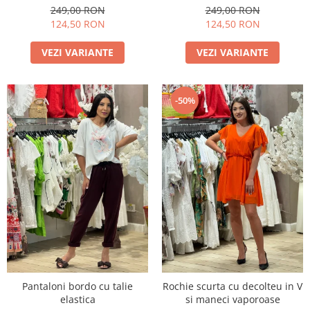
249,00 RON
249,00 RON
124,50 RON
124,50 RON
VEZI VARIANTE
VEZI VARIANTE
-50%
Pantaloni bordo cu talie
Rochie scurta cu decolteu in V
elastica
si maneci vaporoase