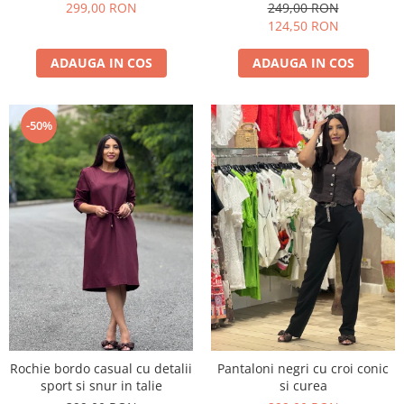
299,00 RON
249,00 RON
124,50 RON
ADAUGA IN COS
ADAUGA IN COS
-50%
Rochie bordo casual cu detalii
Pantaloni negri cu croi conic
sport si snur in talie
si curea