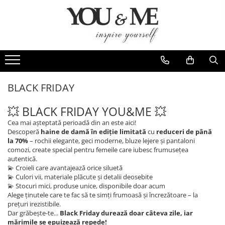
Imbracaminte de dama
Accesorii de dama
Bluze si camasi
Genti
Pantaloni
Esarfe
Geci si jachete
Coliere si brose
BLACK FRIDAY
Rochii de zi
💥 BLACK FRIDAY YOU&ME 💥
Rochii de eveniment
Cea mai așteptată perioadă din an este aici!
Compleuri si costume
Descoperă
haine de damă în ediție limitată
cu
reduceri de până
la 70%
– rochii elegante, geci moderne, bluze lejere și pantaloni
Salopete
comozi, create special pentru femeile care iubesc frumusețea
autentică.
Tricouri si topuri
💫 Croieli care avantajează orice siluetă
💫 Culori vii, materiale plăcute și detalii deosebite
Fuste
💫 Stocuri mici, produse unice, disponibile doar acum
Sacouri
Alege ținutele care te fac să te simți frumoasă și încrezătoare – la
prețuri irezistibile.
Vesta
Dar grăbește-te...
Black Friday durează doar câteva zile, iar
mărimile se epuizează repede!