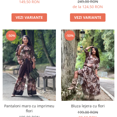
249,00 RON
149,50 RON
de la 124,50 RON
VEZI VARIANTE
VEZI VARIANTE
-50%
-50%
Pantaloni maro cu imprimeu
Bluza lejera cu flori
flori
199,00 RON