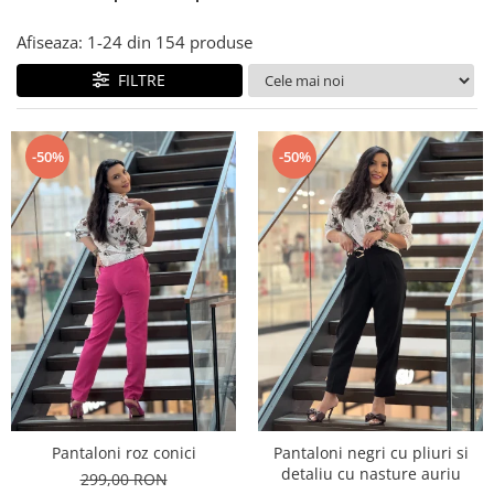
Costume de baie
Afiseaza:
1-
24
din
154
produse
FILTRE
-50%
-50%
Pantaloni roz conici
Pantaloni negri cu pliuri si
detaliu cu nasture auriu
299,00 RON