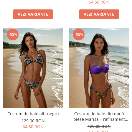
64,50 RON
VEZI VARIANTE
VEZI VARIANTE
-50%
-50%
Costum de baie alb-negru
Costum de baie din două
piese Marisa – rafinament
129,00 RON
modern și confort de vară
129,00 RON
64,50 RON