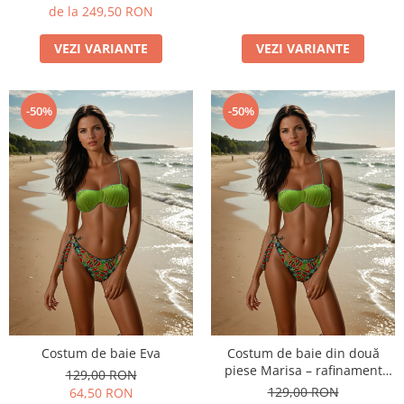
de la 249,50 RON
VEZI VARIANTE
VEZI VARIANTE
-50%
-50%
Costum de baie Eva
Costum de baie din două
piese Marisa – rafinament
129,00 RON
modern și confort de vară
129,00 RON
64,50 RON