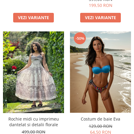
199,50 RON
VEZI VARIANTE
VEZI VARIANTE
-50%
Costum de baie Eva
Rochie midi cu imprimeu
dantelat si detalii florale
129,00 RON
499,00 RON
64,50 RON