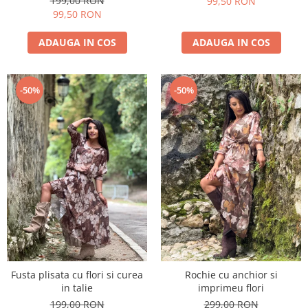
199,00 RON
99,50 RON
99,50 RON
ADAUGA IN COS
ADAUGA IN COS
-50%
-50%
Fusta plisata cu flori si curea
Rochie cu anchior si
in talie
imprimeu flori
199,00 RON
299,00 RON