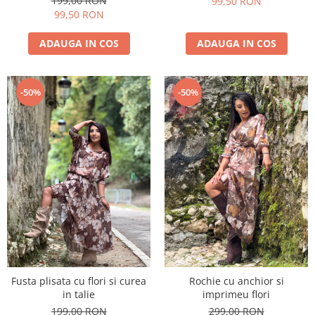
199,00 RON
99,50 RON
99,50 RON
ADAUGA IN COS
ADAUGA IN COS
-50%
-50%
Fusta plisata cu flori si curea
Rochie cu anchior si
in talie
imprimeu flori
199,00 RON
299,00 RON