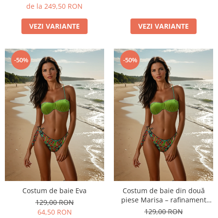
de la 249,50 RON
VEZI VARIANTE
VEZI VARIANTE
-50%
-50%
Costum de baie Eva
Costum de baie din două
piese Marisa – rafinament
129,00 RON
modern și confort de vară
129,00 RON
64,50 RON