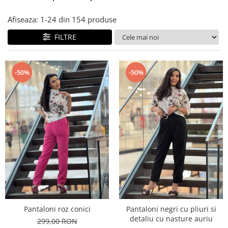
Costume de baie
Afiseaza:
1-
24
din
154
produse
FILTRE
-50%
-50%
Pantaloni roz conici
Pantaloni negri cu pliuri si
detaliu cu nasture auriu
299,00 RON