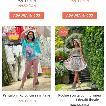
399,00 RON
299,00 RON
199,50 RON
ADAUGA IN COS
ADAUGA IN COS
-50%
Pantaloni roz cu curea in talie
Rochie scurta cu imprimeu
dantelat si detalii florale
299,00 RON
399,00 RON