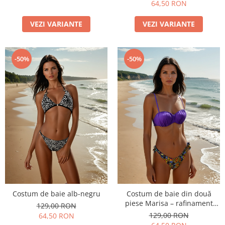
64,50 RON
VEZI VARIANTE
VEZI VARIANTE
-50%
-50%
Costum de baie alb-negru
Costum de baie din două
piese Marisa – rafinament
129,00 RON
modern și confort de vară
129,00 RON
64,50 RON