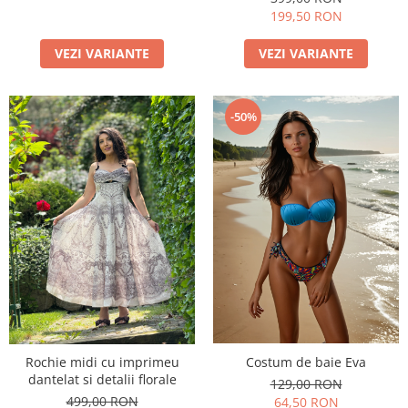
199,50 RON
VEZI VARIANTE
VEZI VARIANTE
-50%
Costum de baie Eva
Rochie midi cu imprimeu
dantelat si detalii florale
129,00 RON
499,00 RON
64,50 RON