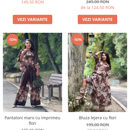
249,00 RON
149,50 RON
de la 124,50 RON
VEZI VARIANTE
VEZI VARIANTE
-50%
-50%
Pantaloni maro cu imprimeu
Bluza lejera cu flori
flori
199,00 RON