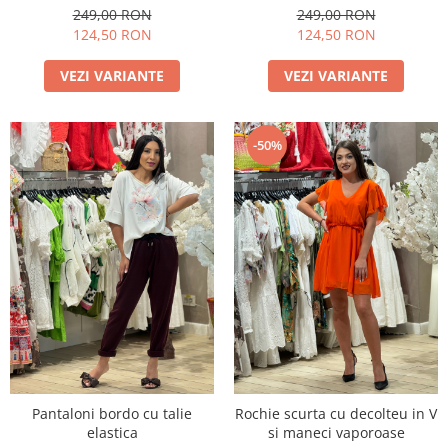
249,00 RON
249,00 RON
124,50 RON
124,50 RON
VEZI VARIANTE
VEZI VARIANTE
-50%
Pantaloni bordo cu talie
Rochie scurta cu decolteu in V
elastica
si maneci vaporoase