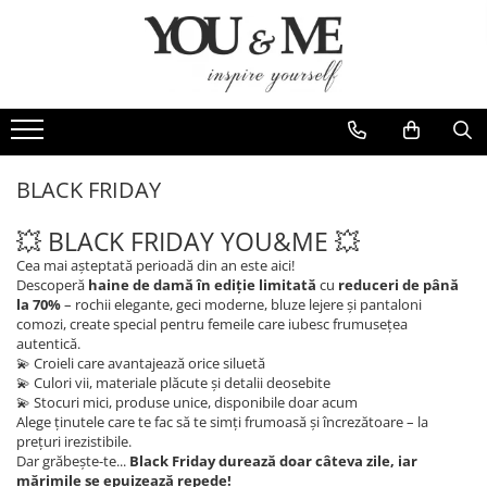
Imbracaminte de dama
Accesorii de dama
Bluze si camasi
Genti
Pantaloni
Esarfe
Geci si jachete
Coliere si brose
BLACK FRIDAY
Rochii de zi
💥 BLACK FRIDAY YOU&ME 💥
Rochii de eveniment
Cea mai așteptată perioadă din an este aici!
Compleuri si costume
Descoperă
haine de damă în ediție limitată
cu
reduceri de până
la 70%
– rochii elegante, geci moderne, bluze lejere și pantaloni
Salopete
comozi, create special pentru femeile care iubesc frumusețea
autentică.
Tricouri si topuri
💫 Croieli care avantajează orice siluetă
💫 Culori vii, materiale plăcute și detalii deosebite
Fuste
💫 Stocuri mici, produse unice, disponibile doar acum
Sacouri
Alege ținutele care te fac să te simți frumoasă și încrezătoare – la
prețuri irezistibile.
Vesta
Dar grăbește-te...
Black Friday durează doar câteva zile, iar
mărimile se epuizează repede!