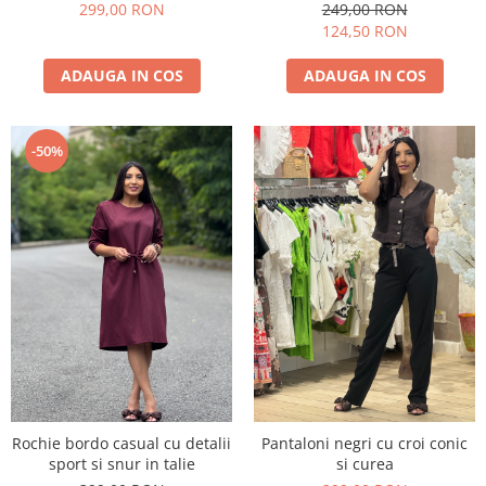
299,00 RON
249,00 RON
124,50 RON
ADAUGA IN COS
ADAUGA IN COS
-50%
Rochie bordo casual cu detalii
Pantaloni negri cu croi conic
sport si snur in talie
si curea