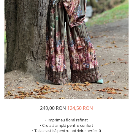
Costume de baie
249,00 RON
124,50 RON
• Imprimeu floral rafinat
• Croială amplă pentru confort
• Talia elastică pentru potrivire perfectă