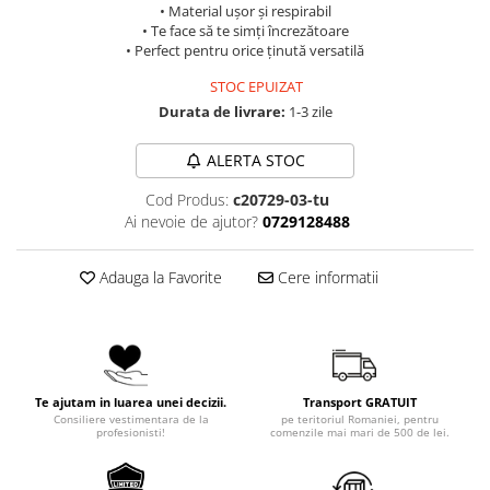
• Material ușor și respirabil
• Te face să te simți încrezătoare
• Perfect pentru orice ținută versatilă
STOC EPUIZAT
Durata de livrare:
1-3 zile
ALERTA STOC
Cod Produs:
c20729-03-tu
Ai nevoie de ajutor?
0729128488
Adauga la Favorite
Cere informatii
Te ajutam in luarea unei decizii.
Transport GRATUIT
Consiliere vestimentara de la
pe teritoriul Romaniei, pentru
profesionisti!
comenzile mai mari de 500 de lei.