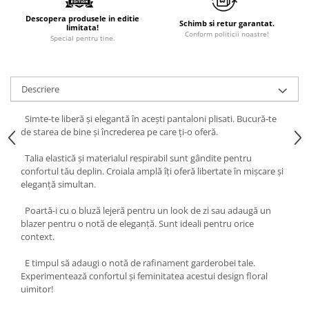
Descopera produsele in editie
Schimb si retur garantat.
limitata!
Conform politicii noastre!
Special pentru tine.
Descriere
Simte-te liberă și elegantă în acești pantaloni plisati. Bucură-te
de starea de bine și încrederea pe care ți-o oferă.
Talia elastică și materialul respirabil sunt gândite pentru
confortul tău deplin. Croiala amplă îți oferă libertate în mișcare şi
eleganță simultan.
Poartă-i cu o bluză lejeră pentru un look de zi sau adaugă un
blazer pentru o notă de eleganță. Sunt ideali pentru orice
context.
E timpul să adaugi o notă de rafinament garderobei tale.
Experimentează confortul și feminitatea acestui design floral
uimitor!