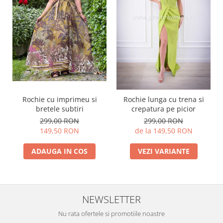
Rochie cu imprimeu si
Rochie lunga cu trena si
bretele subtiri
crepatura pe picior
299,00 RON
299,00 RON
149,50 RON
de la 149,50 RON
ADAUGA IN COS
VEZI VARIANTE
NEWSLETTER
Nu rata ofertele si promotiile noastre