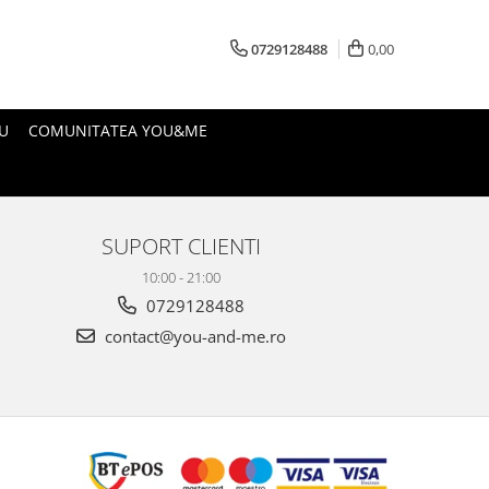
0729128488
0,00
U
COMUNITATEA YOU&ME
SUPORT CLIENTI
10:00 - 21:00
0729128488
contact@you-and-me.ro