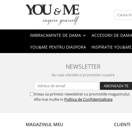
Imbracaminte de dama
Accesorii de dama
Bluze si camasi
Genti
IMBRACAMINTE DE DAMA
ACCESORII DE DAM
Pantaloni
Esarfe
YOU&ME PENTRU DIASPORA
INSPIRATIE YOU&ME
Geci si jachete
Coliere si brose
Rochii de zi
NEWSLETTER
Rochii de eveniment
Nu rata ofertele si promotiile noastre
Compleuri si costume
Salopete
Vreau sa primesc newsletter cu promotiile magazinului.
Tricouri si topuri
Afla mai multe in
Politica de Confidentialitate
Fuste
Sacouri
Vesta
MAGAZINUL MEU
CLIENTI