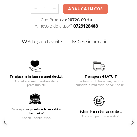
ADAUGA IN COS
Cod Produs:
c20726-09-tu
Ai nevoie de ajutor?
0729128488
Adauga la Favorite
Cere informatii
Te ajutam in luarea unei decizii.
Transport GRATUIT
Consiliere vestimentara de la
pe teritoriul Romaniei, pentru
profesionisti!
comenzile mai mari de 500 de lei.
Descopera produsele in editie
Schimb si retur garantat.
limitata!
Conform politicii noastre!
Special pentru tine.