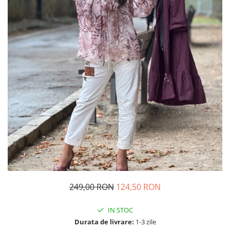
Costume de baie
249,00 RON
124,50 RON
IN STOC
Durata de livrare:
1-3 zile