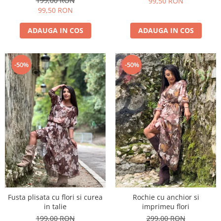
199,00 RON
99,50 RON
99,50 RON
ADAUGA IN COS
ADAUGA IN COS
-50%
-50%
Fusta plisata cu flori si curea
Rochie cu anchior si
in talie
imprimeu flori
199,00 RON
299,00 RON