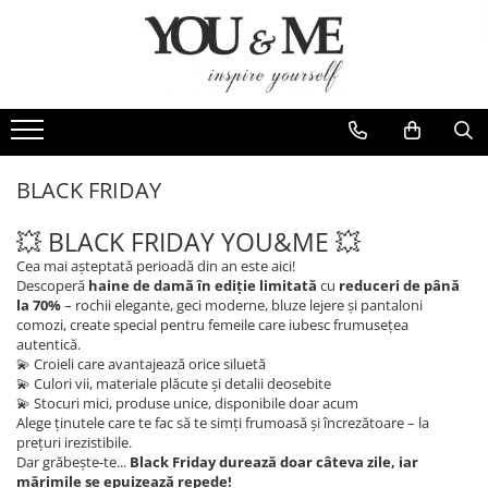
Imbracaminte de dama
Accesorii de dama
Bluze si camasi
Genti
Pantaloni
Esarfe
Geci si jachete
Coliere si brose
BLACK FRIDAY
Rochii de zi
💥 BLACK FRIDAY YOU&ME 💥
Rochii de eveniment
Cea mai așteptată perioadă din an este aici!
Compleuri si costume
Descoperă
haine de damă în ediție limitată
cu
reduceri de până
la 70%
– rochii elegante, geci moderne, bluze lejere și pantaloni
Salopete
comozi, create special pentru femeile care iubesc frumusețea
autentică.
Tricouri si topuri
💫 Croieli care avantajează orice siluetă
💫 Culori vii, materiale plăcute și detalii deosebite
Fuste
💫 Stocuri mici, produse unice, disponibile doar acum
Sacouri
Alege ținutele care te fac să te simți frumoasă și încrezătoare – la
prețuri irezistibile.
Vesta
Dar grăbește-te...
Black Friday durează doar câteva zile, iar
mărimile se epuizează repede!