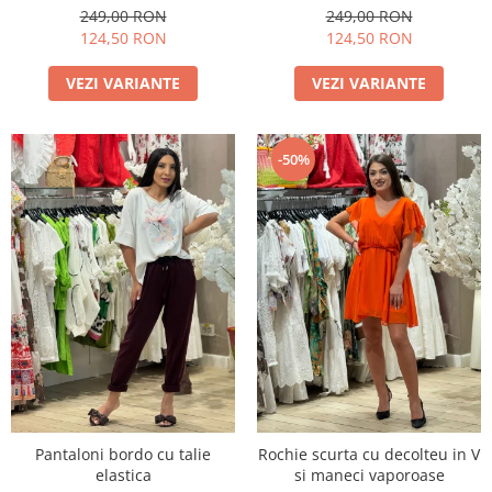
249,00 RON
249,00 RON
124,50 RON
124,50 RON
VEZI VARIANTE
VEZI VARIANTE
-50%
Pantaloni bordo cu talie
Rochie scurta cu decolteu in V
elastica
si maneci vaporoase