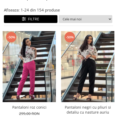
Costume de baie
Afiseaza:
1-
24
din
154
produse
FILTRE
-50%
-50%
Pantaloni roz conici
Pantaloni negri cu pliuri si
detaliu cu nasture auriu
299,00 RON