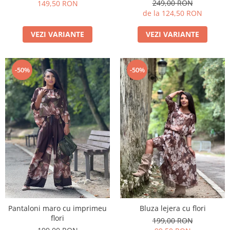
249,00 RON
149,50 RON
de la 124,50 RON
VEZI VARIANTE
VEZI VARIANTE
-50%
-50%
Pantaloni maro cu imprimeu
Bluza lejera cu flori
flori
199,00 RON