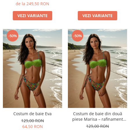
de la 249,50 RON
VEZI VARIANTE
VEZI VARIANTE
-50%
-50%
Costum de baie Eva
Costum de baie din două
piese Marisa – rafinament
129,00 RON
modern și confort de vară
129,00 RON
64,50 RON