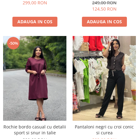
299,00 RON
249,00 RON
124,50 RON
ADAUGA IN COS
ADAUGA IN COS
-50%
Rochie bordo casual cu detalii
Pantaloni negri cu croi conic
sport si snur in talie
si curea