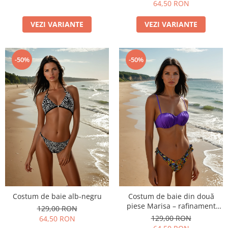
64,50 RON
VEZI VARIANTE
VEZI VARIANTE
-50%
-50%
Costum de baie alb-negru
Costum de baie din două
piese Marisa – rafinament
129,00 RON
modern și confort de vară
129,00 RON
64,50 RON