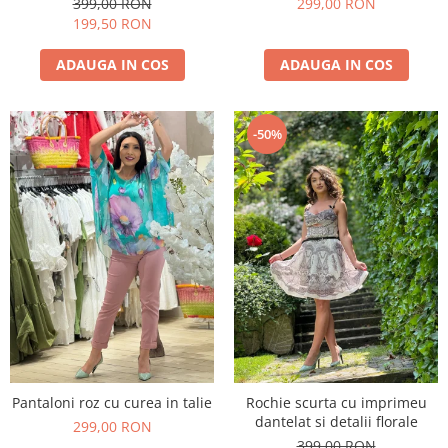
399,00 RON
299,00 RON
199,50 RON
ADAUGA IN COS
ADAUGA IN COS
-50%
Pantaloni roz cu curea in talie
Rochie scurta cu imprimeu
dantelat si detalii florale
299,00 RON
399,00 RON