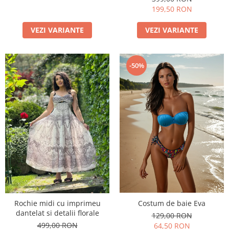
199,50 RON
VEZI VARIANTE
VEZI VARIANTE
-50%
Costum de baie Eva
Rochie midi cu imprimeu
dantelat si detalii florale
129,00 RON
499,00 RON
64,50 RON