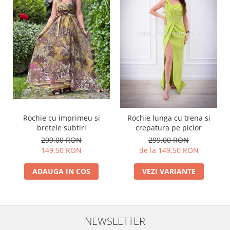
Rochie cu imprimeu si
Rochie lunga cu trena si
bretele subtiri
crepatura pe picior
299,00 RON
299,00 RON
149,50 RON
de la 149,50 RON
ADAUGA IN COS
VEZI VARIANTE
NEWSLETTER