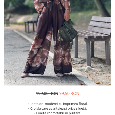
Costume de baie
199,00 RON
99,50 RON
• Pantaloni moderni cu imprimeu floral.
• Croiala care avantajează orice siluetă.
• Foarte confortabili în purtare.