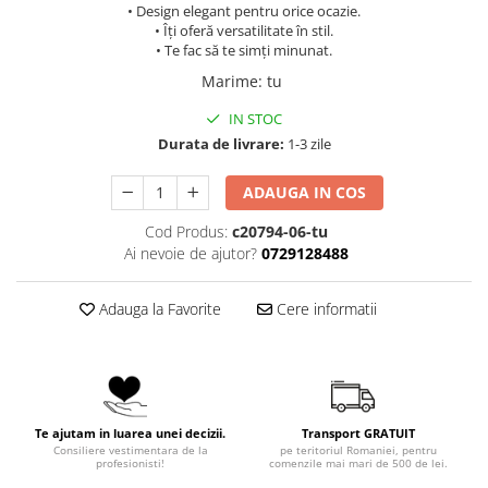
• Design elegant pentru orice ocazie.
• Îți oferă versatilitate în stil.
• Te fac să te simți minunat.
Marime
:
tu
IN STOC
Durata de livrare:
1-3 zile
ADAUGA IN COS
Cod Produs:
c20794-06-tu
Ai nevoie de ajutor?
0729128488
Adauga la Favorite
Cere informatii
Te ajutam in luarea unei decizii.
Transport GRATUIT
Consiliere vestimentara de la
pe teritoriul Romaniei, pentru
profesionisti!
comenzile mai mari de 500 de lei.