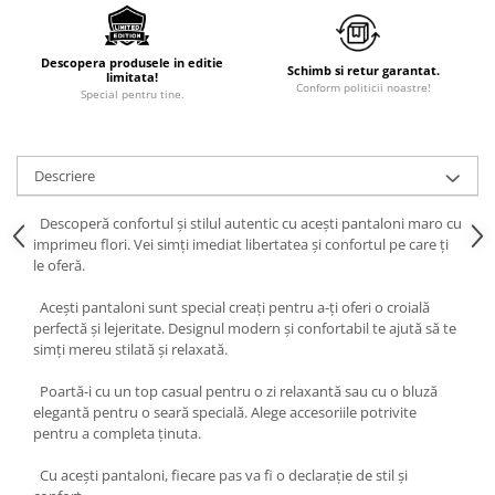
Descopera produsele in editie
Schimb si retur garantat.
limitata!
Conform politicii noastre!
Special pentru tine.
Descriere
Descoperă confortul și stilul autentic cu acești pantaloni maro cu
imprimeu flori. Vei simți imediat libertatea și confortul pe care ți
le oferă.
Acești pantaloni sunt special creați pentru a-ți oferi o croială
perfectă și lejeritate. Designul modern și confortabil te ajută să te
simți mereu stilată și relaxată.
Poartă-i cu un top casual pentru o zi relaxantă sau cu o bluză
elegantă pentru o seară specială. Alege accesoriile potrivite
pentru a completa ținuta.
Cu acești pantaloni, fiecare pas va fi o declarație de stil și