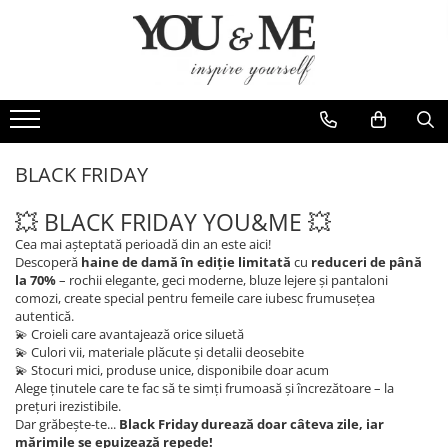
Imbracaminte de dama
Accesorii de dama
Bluze si camasi
Genti
Pantaloni
Esarfe
Geci si jachete
Coliere si brose
BLACK FRIDAY
Rochii de zi
💥 BLACK FRIDAY YOU&ME 💥
Rochii de eveniment
Cea mai așteptată perioadă din an este aici!
Compleuri si costume
Descoperă
haine de damă în ediție limitată
cu
reduceri de până
la 70%
– rochii elegante, geci moderne, bluze lejere și pantaloni
Salopete
comozi, create special pentru femeile care iubesc frumusețea
autentică.
Tricouri si topuri
💫 Croieli care avantajează orice siluetă
💫 Culori vii, materiale plăcute și detalii deosebite
Fuste
💫 Stocuri mici, produse unice, disponibile doar acum
Sacouri
Alege ținutele care te fac să te simți frumoasă și încrezătoare – la
prețuri irezistibile.
Vesta
Dar grăbește-te...
Black Friday durează doar câteva zile, iar
mărimile se epuizează repede!