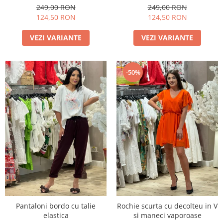
249,00 RON
249,00 RON
124,50 RON
124,50 RON
VEZI VARIANTE
VEZI VARIANTE
-50%
Pantaloni bordo cu talie
Rochie scurta cu decolteu in V
elastica
si maneci vaporoase