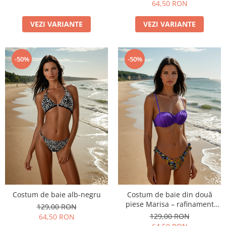
64,50 RON
VEZI VARIANTE
VEZI VARIANTE
-50%
-50%
Costum de baie alb-negru
Costum de baie din două
piese Marisa – rafinament
129,00 RON
modern și confort de vară
129,00 RON
64,50 RON