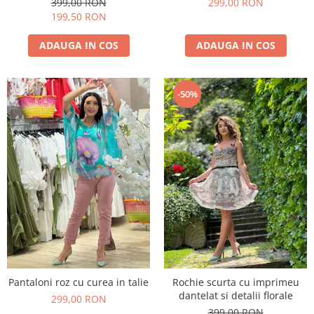
399,00 RON
299,00 RON
199,50 RON
ADAUGA IN COS
ADAUGA IN COS
-50%
Pantaloni roz cu curea in talie
Rochie scurta cu imprimeu
dantelat si detalii florale
299,00 RON
399,00 RON