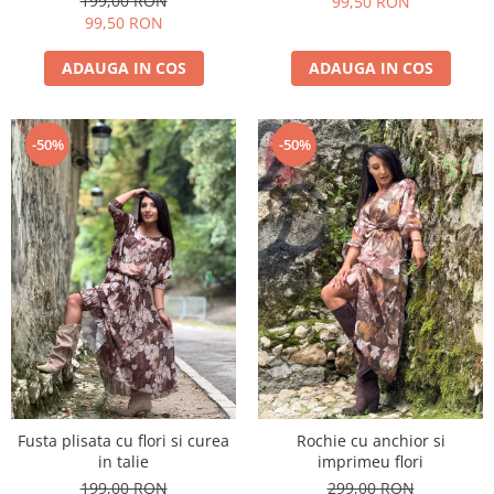
199,00 RON
99,50 RON
99,50 RON
ADAUGA IN COS
ADAUGA IN COS
-50%
-50%
Fusta plisata cu flori si curea
Rochie cu anchior si
in talie
imprimeu flori
199,00 RON
299,00 RON