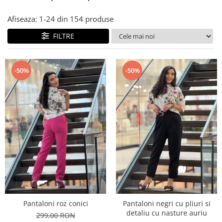
Costume de baie
Afiseaza:
1-
24
din
154
produse
FILTRE
-50%
-50%
Pantaloni roz conici
Pantaloni negri cu pliuri si
detaliu cu nasture auriu
299,00 RON