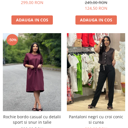
299,00 RON
249,00 RON
124,50 RON
ADAUGA IN COS
ADAUGA IN COS
-50%
Rochie bordo casual cu detalii
Pantaloni negri cu croi conic
sport si snur in talie
si curea