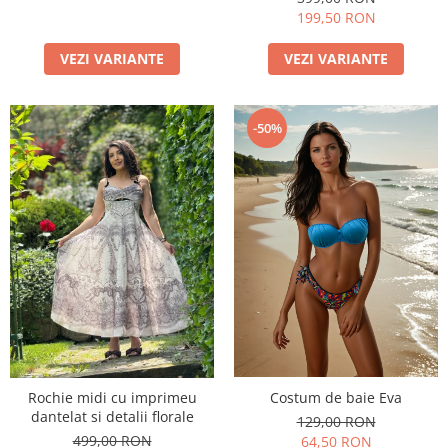
199,50 RON
VEZI VARIANTE
VEZI VARIANTE
-50%
Costum de baie Eva
Rochie midi cu imprimeu
dantelat si detalii florale
129,00 RON
499,00 RON
64,50 RON