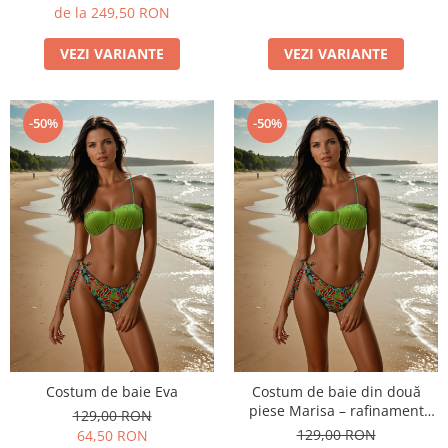
de la 249,50 RON
VEZI VARIANTE
VEZI VARIANTE
-50%
-50%
Costum de baie Eva
Costum de baie din două
piese Marisa – rafinament
129,00 RON
modern și confort de vară
129,00 RON
64,50 RON