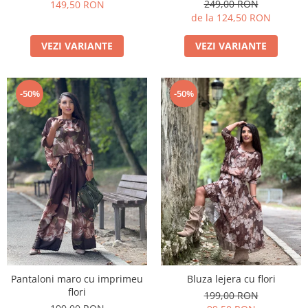
249,00 RON
149,50 RON
de la 124,50 RON
VEZI VARIANTE
VEZI VARIANTE
-50%
-50%
Pantaloni maro cu imprimeu
Bluza lejera cu flori
flori
199,00 RON