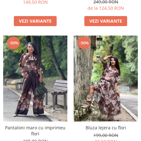
249,00 RON
149,50 RON
de la 124,50 RON
VEZI VARIANTE
VEZI VARIANTE
-50%
-50%
Pantaloni maro cu imprimeu
Bluza lejera cu flori
flori
199,00 RON