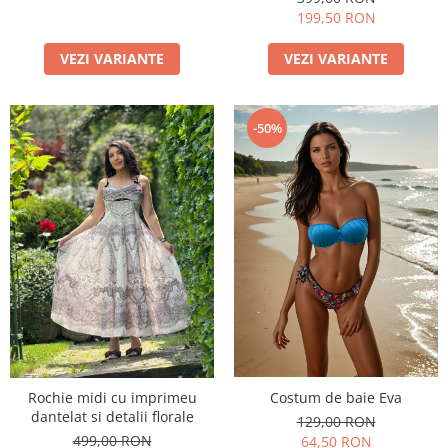
199,50 RON
VEZI VARIANTE
VEZI VARIANTE
-50%
Costum de baie Eva
Rochie midi cu imprimeu
dantelat si detalii florale
129,00 RON
499,00 RON
64,50 RON