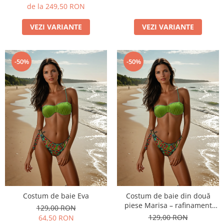
de la 249,50 RON
VEZI VARIANTE
VEZI VARIANTE
-50%
-50%
Costum de baie Eva
Costum de baie din două
piese Marisa – rafinament
129,00 RON
modern și confort de vară
129,00 RON
64,50 RON