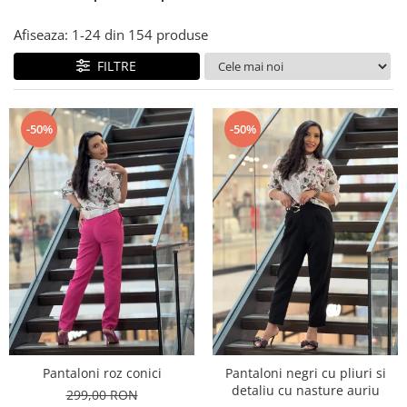
Costume de baie
Afiseaza:
1-
24
din
154
produse
FILTRE
-50%
-50%
Pantaloni roz conici
Pantaloni negri cu pliuri si
detaliu cu nasture auriu
299,00 RON