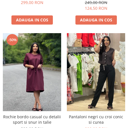
299,00 RON
249,00 RON
124,50 RON
ADAUGA IN COS
ADAUGA IN COS
-50%
Rochie bordo casual cu detalii
Pantaloni negri cu croi conic
sport si snur in talie
si curea