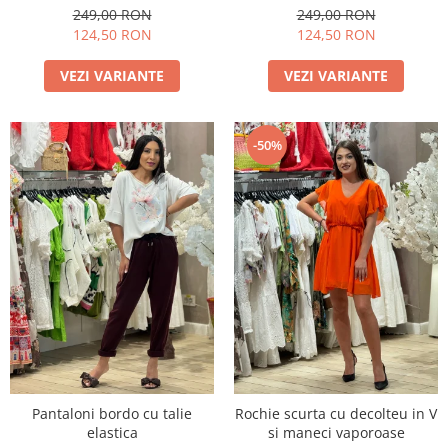
249,00 RON
249,00 RON
124,50 RON
124,50 RON
VEZI VARIANTE
VEZI VARIANTE
-50%
Pantaloni bordo cu talie
Rochie scurta cu decolteu in V
elastica
si maneci vaporoase