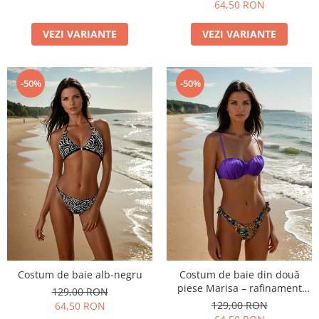
64,50 RON
VEZI VARIANTE
VEZI VARIANTE
-50%
-50%
Costum de baie alb-negru
Costum de baie din două
piese Marisa – rafinament
129,00 RON
modern și confort de vară
129,00 RON
64,50 RON