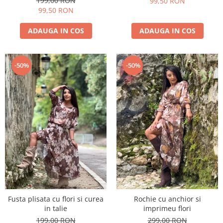
199,00 RON
99,50 RON
99,50 RON
ADAUGA IN COS
ADAUGA IN COS
-50%
-50%
Fusta plisata cu flori si curea
Rochie cu anchior si
in talie
imprimeu flori
199,00 RON
299,00 RON