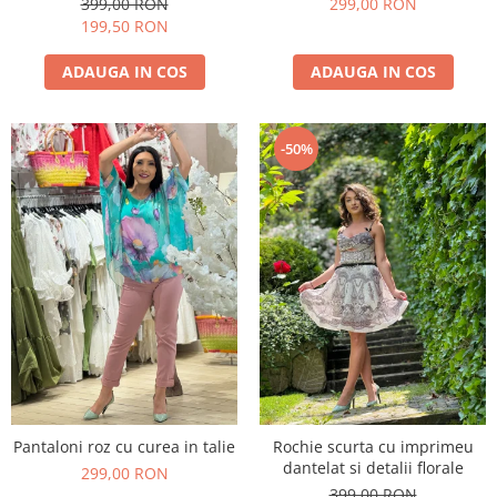
399,00 RON
299,00 RON
199,50 RON
ADAUGA IN COS
ADAUGA IN COS
-50%
Pantaloni roz cu curea in talie
Rochie scurta cu imprimeu
dantelat si detalii florale
299,00 RON
399,00 RON