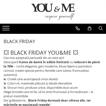
Imbracaminte de dama
Accesorii de dama
Bluze si camasi
Genti
Pantaloni
Esarfe
Geci si jachete
Coliere si brose
BLACK FRIDAY
Rochii de zi
💥 BLACK FRIDAY YOU&ME 💥
Rochii de eveniment
Cea mai așteptată perioadă din an este aici!
Compleuri si costume
Descoperă
haine de damă în ediție limitată
cu
reduceri de până
la 70%
– rochii elegante, geci moderne, bluze lejere și pantaloni
Salopete
comozi, create special pentru femeile care iubesc frumusețea
autentică.
Tricouri si topuri
💫 Croieli care avantajează orice siluetă
💫 Culori vii, materiale plăcute și detalii deosebite
Fuste
💫 Stocuri mici, produse unice, disponibile doar acum
Sacouri
Alege ținutele care te fac să te simți frumoasă și încrezătoare – la
prețuri irezistibile.
Vesta
Dar grăbește-te...
Black Friday durează doar câteva zile, iar
mărimile se epuizează repede!