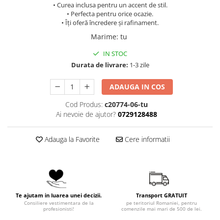
• Curea inclusa pentru un accent de stil.
• Perfecta pentru orice ocazie.
• Îți oferă încredere și rafinament.
Marime
:
tu
IN STOC
Durata de livrare:
1-3 zile
ADAUGA IN COS
Cod Produs:
c20774-06-tu
Ai nevoie de ajutor?
0729128488
Adauga la Favorite
Cere informatii
Te ajutam in luarea unei decizii.
Transport GRATUIT
Consiliere vestimentara de la
pe teritoriul Romaniei, pentru
profesionisti!
comenzile mai mari de 500 de lei.