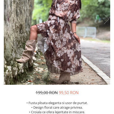
Costume de baie
199,00 RON
99,50 RON
• Fusta plisata eleganta si usor de purtat.
• Design floral care atrage privirea.
• Croiala ce ofera lejeritate in miscare.