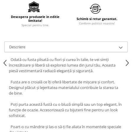
Descopera produsele in editie
Schimb si retur garantat.
limitata!
Conform politicii noastre!
Special pentru tine.
Descriere
Odată cu fusta plisată cu flori și curea în talie, te vei simți
încrezătoare și liberă să explorezi lumea din jurul tău. Aceasta
piesă vestimentară radiază eleganță și siguranță.
Fusta are o croială ce îți oferă libertate de mișcare și confort.
Designul plăcut și lejeritatea materialului contribuie la starea ta
de bine.
Poți purta această fustă cu o bluză simplă sau un top elegant, în
funcție de ocazie. Accesorizează cu bijuterii fine pentru un look
sofisticat.
Poart-o cu mândrie și las-o să-ți fie aliata în momentele speciale