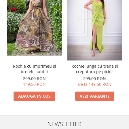
Rochie cu imprimeu si
Rochie lunga cu trena si
bretele subtiri
crepatura pe picior
299,00 RON
299,00 RON
149,50 RON
de la 149,50 RON
ADAUGA IN COS
VEZI VARIANTE
NEWSLETTER