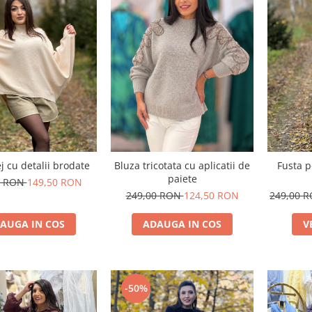
j cu detalii brodate
Bluza tricotata cu aplicatii de
Fusta p
paiete
0 RON
149,50 RON
249,00 RON
124,50 RON
249,00 
AUGA IN COS
ADAUGA IN COS
V
-50%