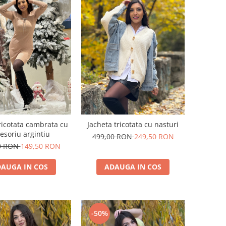
ricotata cambrata cu
Jacheta tricotata cu nasturi
esoriu argintiu
499,00 RON
249,50 RON
0 RON
149,50 RON
AUGA IN COS
ADAUGA IN COS
-50%