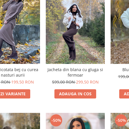
ricotata bej cu curea
Jacheta din blana cu gluga si
Blu
 nasturi aurii
fermoar
199,
0 RON
199,50 RON
599,00 RON
299,50 RON
EZI VARIANTE
ADAUGA IN COS
AD
-50%
-50%