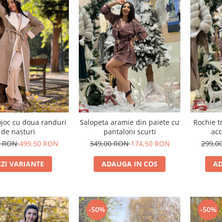
ojoc cu doua randuri
Salopeta aramie din paiete cu
Rochie t
de nasturi
pantaloni scurti
acc
0 RON
499,50 RON
349,00 RON
174,50 RON
299,0
EZI VARIANTE
ADAUGA IN COS
AD
-50%
-50%