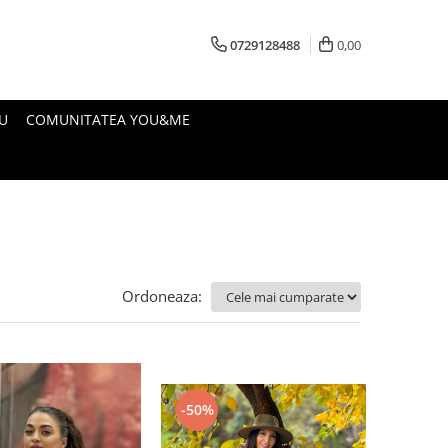
0729128488
0,00
U
COMUNITATEA YOU&ME
Ordoneaza:
-50%