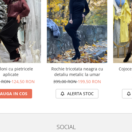
loni cu pietricele
Rochie tricotata neagra cu
Cojoce
aplicate
detaliu metalic la umar
0 RON
124,50 RON
399,00 RON
199,50 RON
AUGA IN COS
ALERTA STOC
SOCIAL