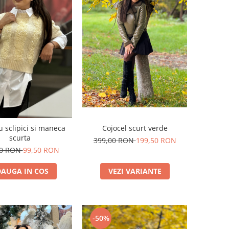
u sclipici si maneca
Cojocel scurt verde
scurta
399,00 RON
199,50 RON
00 RON
99,50 RON
AUGA IN COS
VEZI VARIANTE
-50%