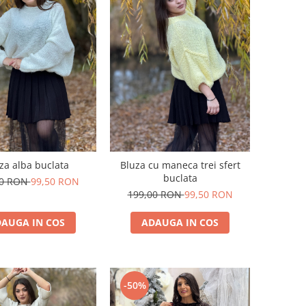
za alba buclata
Bluza cu maneca trei sfert
buclata
00 RON
99,50 RON
199,00 RON
99,50 RON
AUGA IN COS
ADAUGA IN COS
-50%