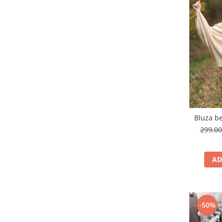
Bluza be
299,0
AD
-50%