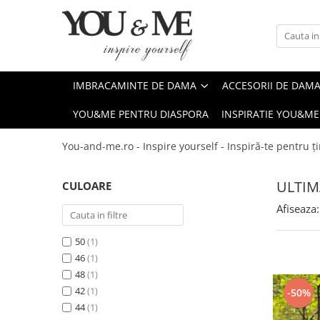
Imbracaminte de dama
Accesorii de dama
Bluze si camasi
Genti
IMBRACAMINTE DE DAMA
ACCESORII DE DAM
Pantaloni
Esarfe
YOU&ME PENTRU DIASPORA
INSPIRATIE YOU&ME
Geci si jachete
Coliere si brose
Rochii de zi
You-and-me.ro - Inspire yourself - Inspiră-te pentru ți
Rochii de eveniment
ULTIM
CULOARE
Compleuri si costume
Afiseaza:
Salopete
Tricouri si topuri
50
(1)
Fuste
46
(1)
48
(1)
Sacouri
42
(1)
-50%
Vesta
44
(1)