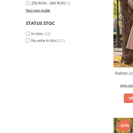
250 RON - 300 RON
(1)
Vezi mai multe
STATUS STOC
In stoc
(22)
Nu este in stoc
(21)
Palton-c
999,0
V
-50%