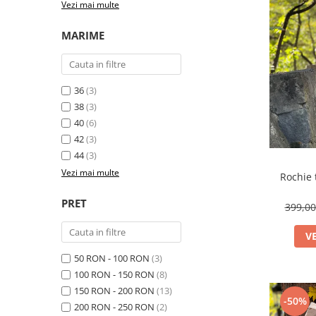
Vezi mai multe
Costume de baie
MARIME
36
(3)
38
(3)
40
(6)
42
(3)
44
(3)
Vezi mai multe
Rochie 
PRET
399,0
V
50 RON - 100 RON
(3)
100 RON - 150 RON
(8)
150 RON - 200 RON
(13)
-50%
200 RON - 250 RON
(2)