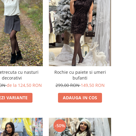
etrecuta cu nasturi
Rochie cu paiete si umeri
decorativi
bufanti
RON
de la 124,50 RON
299,00 RON
149,50 RON
EZI VARIANTE
ADAUGA IN COS
-50%