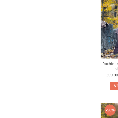
Rochie t
si
399,0
V
-50%