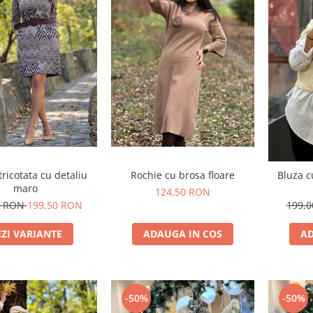
tricotata cu detaliu
Rochie cu brosa floare
Bluza c
maro
124,50 RON
0 RON
199,50 RON
199,
EZI VARIANTE
ADAUGA IN COS
AD
-50%
-50%