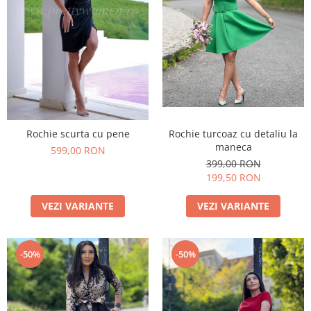
Rochie scurta cu pene
Rochie turcoaz cu detaliu la
maneca
599,00 RON
399,00 RON
199,50 RON
VEZI VARIANTE
VEZI VARIANTE
-50%
-50%