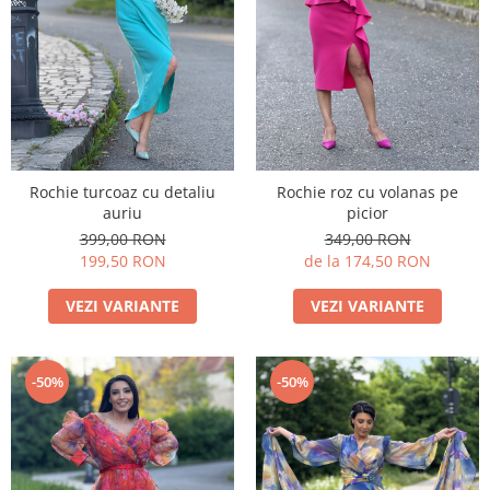
Rochie turcoaz cu detaliu
Rochie roz cu volanas pe
auriu
picior
399,00 RON
349,00 RON
199,50 RON
de la 174,50 RON
VEZI VARIANTE
VEZI VARIANTE
-50%
-50%