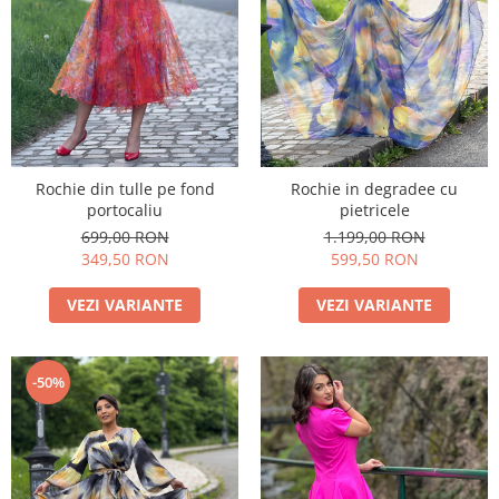
Rochie din tulle pe fond
Rochie in degradee cu
portocaliu
pietricele
699,00 RON
1.199,00 RON
349,50 RON
599,50 RON
VEZI VARIANTE
VEZI VARIANTE
-50%