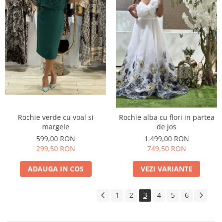
Rochie verde cu voal si
Rochie alba cu flori in partea
margele
de jos
599,00 RON
1.499,00 RON
299,50 RON
749,50 RON
ADAUGA IN COS
VEZI VARIANTE
1
2
3
4
5
6