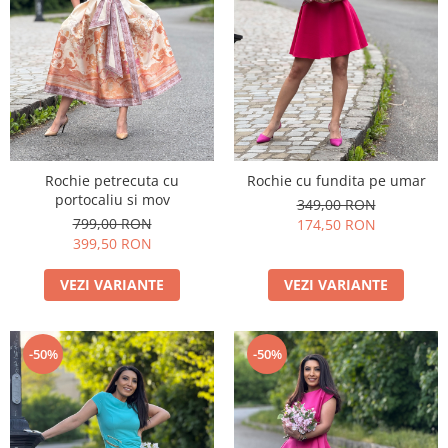
Rochie petrecuta cu
Rochie cu fundita pe umar
portocaliu si mov
349,00 RON
799,00 RON
174,50 RON
399,50 RON
VEZI VARIANTE
VEZI VARIANTE
-50%
-50%