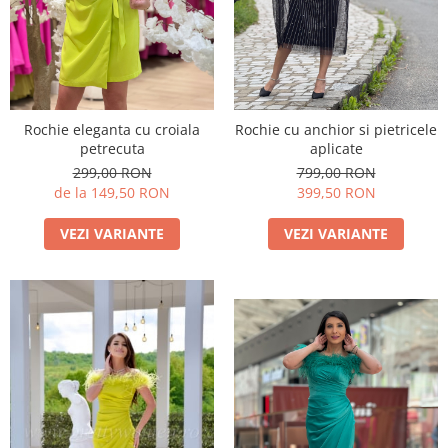
Costume de baie
Rochie eleganta cu croiala
Rochie cu anchior si pietricele
petrecuta
aplicate
299,00 RON
799,00 RON
de la 149,50 RON
399,50 RON
VEZI VARIANTE
VEZI VARIANTE