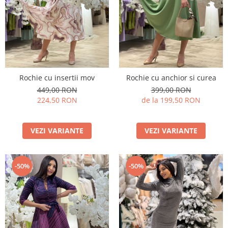
Rochie cu insertii mov
Rochie cu anchior si curea
449,00 RON
399,00 RON
224,50 RON
de la 199,50 RON
VEZI VARIANTE
VEZI VARIANTE
-50%
-50%