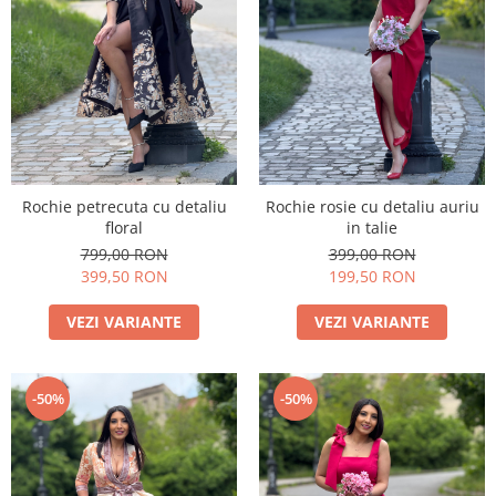
Rochie petrecuta cu detaliu
Rochie rosie cu detaliu auriu
floral
in talie
799,00 RON
399,00 RON
399,50 RON
199,50 RON
VEZI VARIANTE
VEZI VARIANTE
-50%
-50%