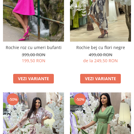
Rochie roz cu umeri bufanti
Rochie bej cu flori negre
399,00 RON
499,00 RON
199,50 RON
de la 249,50 RON
VEZI VARIANTE
VEZI VARIANTE
-50%
-50%