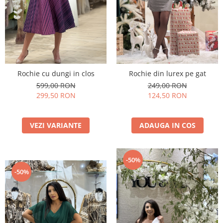
Rochie cu dungi in clos
Rochie din lurex pe gat
599,00 RON
249,00 RON
299,50 RON
124,50 RON
VEZI VARIANTE
ADAUGA IN COS
-50%
-50%