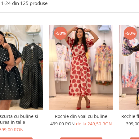
1-
24
din
125
produse
-50%
-50%
scurta cu buline si
Rochie din voal cu buline
Rochie f
urea in talie
499,00 RON
de la 249,50 RON
399,0
399,00 RON