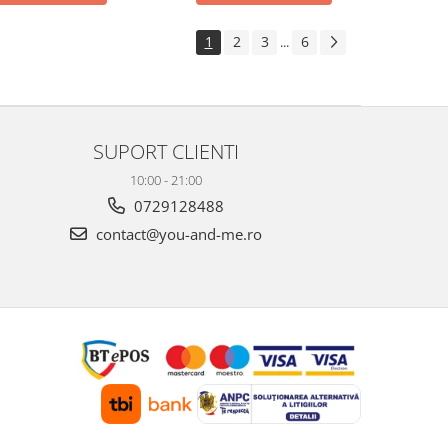
1
2
3
6
...
SUPORT CLIENTI
10:00 - 21:00
0729128488
contact@you-and-me.ro