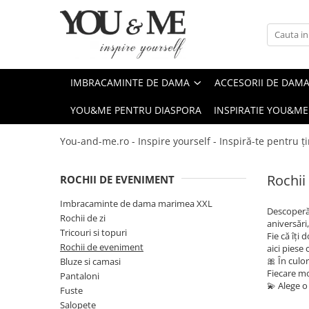
Imbracaminte de dama
Accesorii de dama
Bluze si camasi
Genti
IMBRACAMINTE DE DAMA
ACCESORII DE DAM
Pantaloni
Esarfe
YOU&ME PENTRU DIASPORA
INSPIRATIE YOU&ME
Geci si jachete
Coliere si brose
Rochii de zi
You-and-me.ro - Inspire yourself - Inspiră-te pentru ți
Rochii de eveniment
Rochii
ROCHII DE EVENIMENT
Compleuri si costume
Salopete
Imbracaminte de dama marimea XXL
Descoperă
Rochii de zi
Tricouri si topuri
aniversări
Tricouri si topuri
Fie că îți 
Fuste
Rochii de eveniment
aici piese
🎀 În culor
Bluze si camasi
Sacouri
Fiecare mo
Pantaloni
💫 Alege 
Vesta
Fuste
Salopete