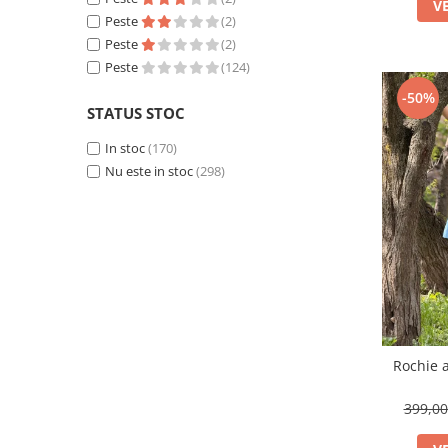
V
Peste
(2)
Peste
(2)
Peste
(124)
-50%
STATUS STOC
In stoc
(170)
Nu este in stoc
(298)
Rochie a
399,0