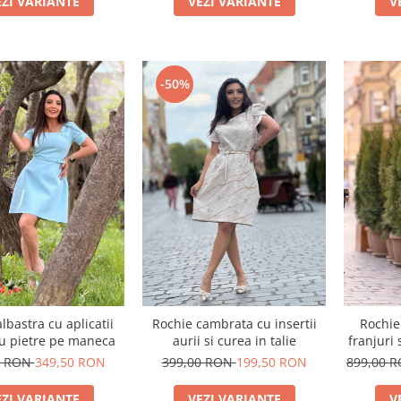
EZI VARIANTE
VEZI VARIANTE
V
-50%
lbastra cu aplicatii
Rochie cambrata cu insertii
Rochie
cu pietre pe maneca
aurii si curea in talie
franjuri 
0 RON
349,50 RON
399,00 RON
199,50 RON
899,00 
EZI VARIANTE
VEZI VARIANTE
V