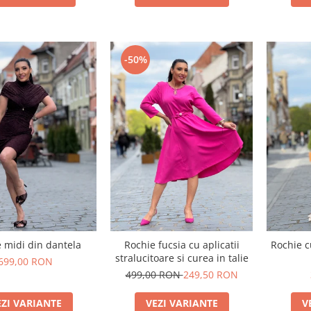
-50%
 midi din dantela
Rochie fucsia cu aplicatii
Rochie c
stralucitoare si curea in talie
699,00 RON
499,00 RON
249,50 RON
EZI VARIANTE
VEZI VARIANTE
V