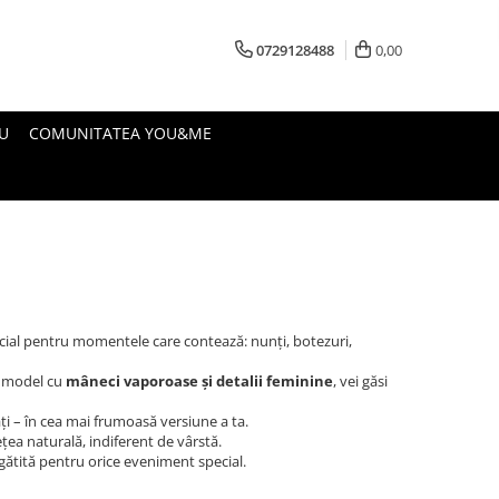
0729128488
0,00
U
COMUNITATEA YOU&ME
ecial pentru momentele care contează: nunți, botezuri,
 model cu
mâneci vaporoase și detalii feminine
, vei găsi
săți – în cea mai frumoasă versiune a ta.
țea naturală, indiferent de vârstă.
gătită pentru orice eveniment special.