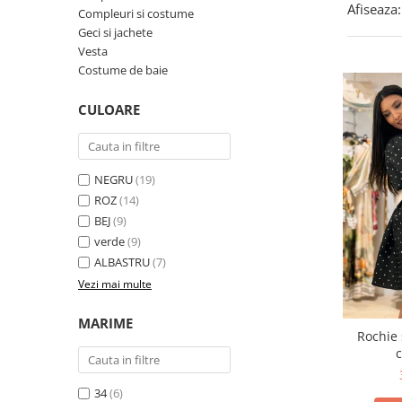
Afiseaza:
Costume de baie
Compleuri si costume
Geci si jachete
Vesta
Costume de baie
CULOARE
NEGRU
(19)
ROZ
(14)
BEJ
(9)
verde
(9)
ALBASTRU
(7)
Vezi mai multe
MARIME
Rochie 
c
34
(6)