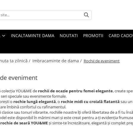
A
INCALTAMINTE DAMA
NOUTATI
PROMOTII
CARD CADO
nuta ta zilnică /
Imbracaminte de dama /
Rochii de eveniment
 de eveniment
 colecția YOU&ME de
rochii de ocazie pentru femei elegante
, create sp
, seri speciale sau evenimente formale.
dorești o
rochie lungă elegantă
, o
rochie midi cu croială flatantă
sau un
 care îmbină confortul cu rafinamentul.
i clasice sau tonuri vibrante, rochiile noastre îți oferă libertatea de a fi tu în
del este disponibil în mărimi mari și este creat pentru a-ți evidenția frumuse
o
rochie de seară YOU&ME
și simte-te încrezătoare, elegantă și complet pre