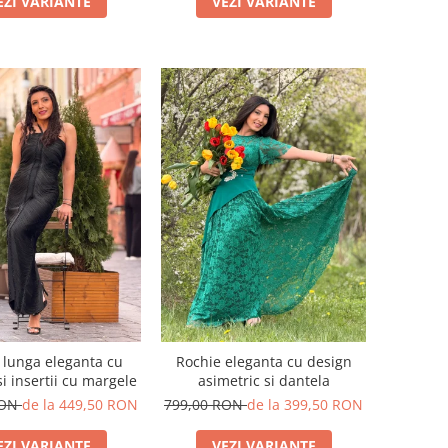
EZI VARIANTE
VEZI VARIANTE
 lunga eleganta cu
Rochie eleganta cu design
si insertii cu margele
asimetric si dantela
RON
de la 449,50 RON
799,00 RON
de la 399,50 RON
EZI VARIANTE
VEZI VARIANTE