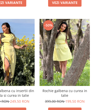
EZI VARIANTE
VEZI VARIANTE
-50%
lbena cu insertii din
Rochie galbena cu curea in
a si curea in talie
talie
0 RON
249,50 RON
399,00 RON
199,50 RON