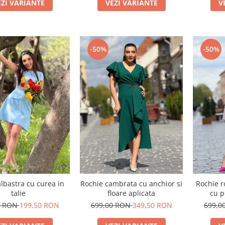
EZI VARIANTE
VEZI VARIANTE
V
-50%
-50%
lbastra cu curea in
Rochie cambrata cu anchior si
Rochie ro
talie
floare aplicata
cu p
0 RON
199,50 RON
699,00 RON
349,50 RON
699,0