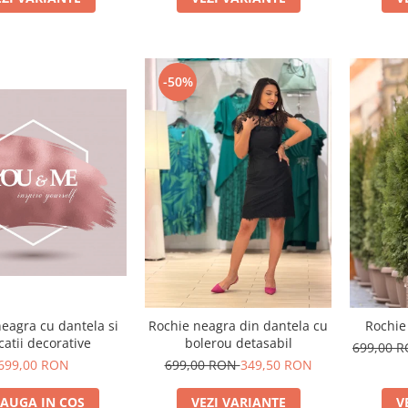
-50%
eagra cu dantela si
Rochie neagra din dantela cu
Rochie
catii decorative
bolerou detasabil
699,00 
699,00 RON
699,00 RON
349,50 RON
AUGA IN COS
VEZI VARIANTE
V