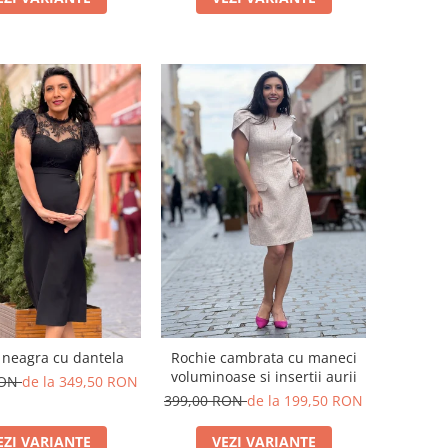
 neagra cu dantela
Rochie cambrata cu maneci
voluminoase si insertii aurii
RON
de la 349,50 RON
399,00 RON
de la 199,50 RON
EZI VARIANTE
VEZI VARIANTE