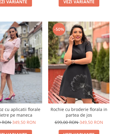
EZI VARIANTE
VEZI VARIANTE
-50%
z cu aplicatii florale
Rochie cu broderie florala in
ietre pe maneca
partea de jos
0 RON
349,50 RON
699,00 RON
349,50 RON