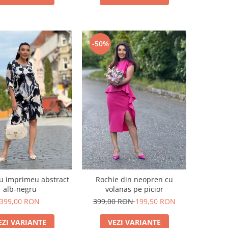
-50%
u imprimeu abstract
Rochie din neopren cu
alb-negru
volanas pe picior
399,00 RON
399,00 RON
199,50 RON
EZI VARIANTE
VEZI VARIANTE