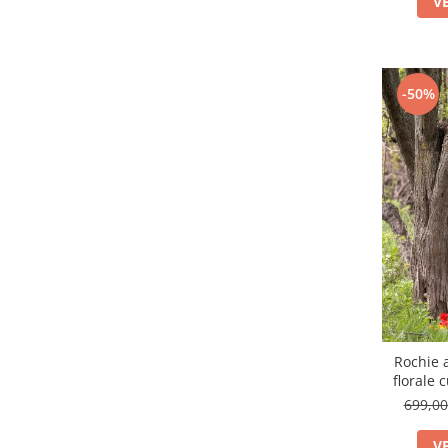
V
-50%
Rochie a
florale 
699,0
V