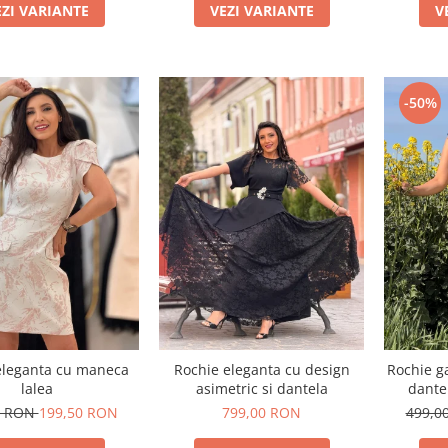
EZI VARIANTE
VEZI VARIANTE
V
-50%
eleganta cu maneca
Rochie eleganta cu design
Rochie ga
lalea
asimetric si dantela
dantel
0 RON
199,50 RON
799,00 RON
499,0