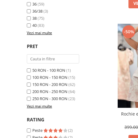
V
36
(59)
36/38
(3)
38
(75)
40
(83)
-50%
Vezi mai multe
PRET
50 RON - 100 RON
(1)
100 RON - 150 RON
(15)
150 RON - 200 RON
(62)
200 RON - 250 RON
(64)
250 RON - 300 RON
(23)
Vezi mai multe
Rochie 
RATING
399,0
Peste
(2)
Peste
(2)