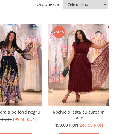
Ordoneaza:
-50%
lorala pe fond negru
Rochie plisata cu curea in
talie
0 RON
199,50 RON
499,00 RON
249,50 RON