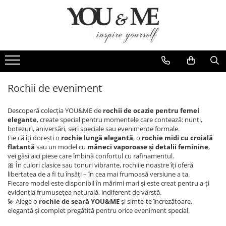
Imbracaminte de dama
Accesorii de dama
Bluze si camasi
Genti
Pantaloni
Esarfe
Geci si jachete
Coliere si brose
Rochii de eveniment
Rochii de zi
Descoperă colecția YOU&ME de
rochii de ocazie pentru femei
Rochii de eveniment
elegante
, create special pentru momentele care contează: nunți,
botezuri, aniversări, seri speciale sau evenimente formale.
Compleuri si costume
Fie că îți dorești o
rochie lungă elegantă
, o
rochie midi cu croială
flatantă
sau un model cu
mâneci vaporoase și detalii feminine
,
Salopete
vei găsi aici piese care îmbină confortul cu rafinamentul.
Tricouri si topuri
🎀 În culori clasice sau tonuri vibrante, rochiile noastre îți oferă
libertatea de a fi tu însăți – în cea mai frumoasă versiune a ta.
Fuste
Fiecare model este disponibil în mărimi mari și este creat pentru a-ți
evidenția frumusețea naturală, indiferent de vârstă.
Sacouri
💫 Alege o
rochie de seară YOU&ME
și simte-te încrezătoare,
Vesta
elegantă și complet pregătită pentru orice eveniment special.