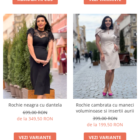
Rochie neagra cu dantela
Rochie cambrata cu maneci
voluminoase si insertii aurii
699,00 RON
399,00 RON
de la 349,50 RON
de la 199,50 RON
VEZI VARIANTE
VEZI VARIANTE