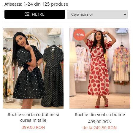
Costume de baie
Afiseaza:
1-
24
din
125
produse
FILTRE
-50%
Rochie scurta cu buline si
Rochie din voal cu buline
curea in talie
499,00 RON
399,00 RON
de la 249,50 RON