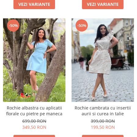
VEZI VARIANTE
VEZI VARIANTE
-50%
-50%
Rochie albastra cu aplicatii
Rochie cambrata cu insertii
florale cu pietre pe maneca
aurii si curea in talie
699,00 RON
399,00 RON
349,50 RON
199,50 RON