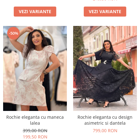
VEZI VARIANTE
VEZI VARIANTE
-50%
Rochie eleganta cu maneca
Rochie eleganta cu design
lalea
asimetric si dantela
399,00 RON
799,00 RON
199,50 RON