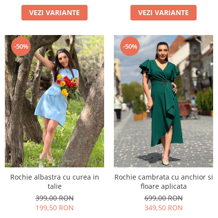
VEZI VARIANTE
VEZI VARIANTE
-50%
-50%
Rochie albastra cu curea in
Rochie cambrata cu anchior si
talie
floare aplicata
399,00 RON
699,00 RON
199,50 RON
349,50 RON