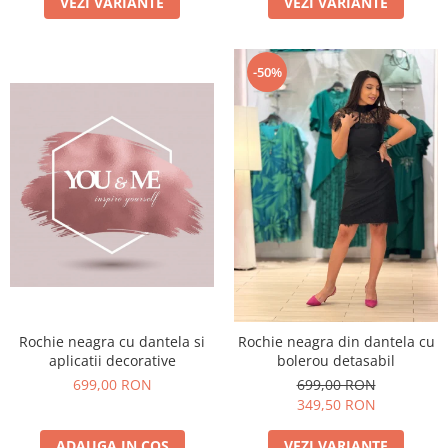
VEZI VARIANTE
VEZI VARIANTE
-50%
Rochie neagra cu dantela si
Rochie neagra din dantela cu
aplicatii decorative
bolerou detasabil
699,00 RON
699,00 RON
349,50 RON
ADAUGA IN COS
VEZI VARIANTE