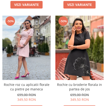
VEZI VARIANTE
VEZI VARIANTE
-50%
-50%
Rochie roz cu aplicatii florale
Rochie cu broderie florala in
cu pietre pe maneca
partea de jos
699,00 RON
699,00 RON
349,50 RON
349,50 RON