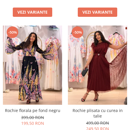
VEZI VARIANTE
VEZI VARIANTE
-50%
-50%
Rochie florala pe fond negru
Rochie plisata cu curea in
talie
399,00 RON
499,00 RON
199,50 RON
249,50 RON