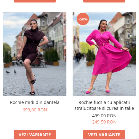
-50%
Rochie midi din dantela
Rochie fucsia cu aplicatii
stralucitoare si curea in talie
699,00 RON
499,00 RON
249,50 RON
VEZI VARIANTE
VEZI VARIANTE