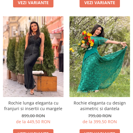
VEZI VARIANTE
VEZI VARIANTE
Rochie lunga eleganta cu
Rochie eleganta cu design
franjuri si insertii cu margele
asimetric si dantela
899,00 RON
799,00 RON
de la 449,50 RON
de la 399,50 RON