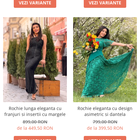
VEZI VARIANTE
VEZI VARIANTE
Rochie lunga eleganta cu
Rochie eleganta cu design
franjuri si insertii cu margele
asimetric si dantela
899,00 RON
799,00 RON
de la 449,50 RON
de la 399,50 RON