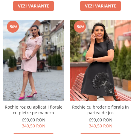
VEZI VARIANTE
VEZI VARIANTE
-50%
-50%
Rochie roz cu aplicatii florale
Rochie cu broderie florala in
cu pietre pe maneca
partea de jos
699,00 RON
699,00 RON
349,50 RON
349,50 RON