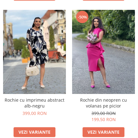
-50%
Rochie cu imprimeu abstract
Rochie din neopren cu
alb-negru
volanas pe picior
399,00 RON
399,00 RON
199,50 RON
VEZI VARIANTE
VEZI VARIANTE