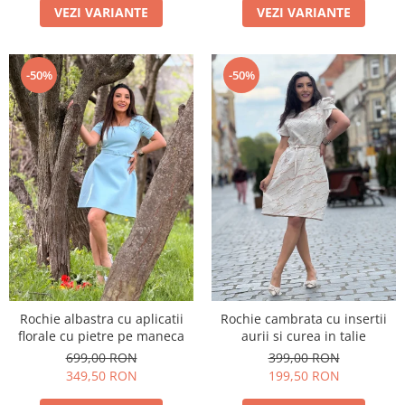
VEZI VARIANTE
VEZI VARIANTE
-50%
-50%
Rochie albastra cu aplicatii
Rochie cambrata cu insertii
florale cu pietre pe maneca
aurii si curea in talie
699,00 RON
399,00 RON
349,50 RON
199,50 RON