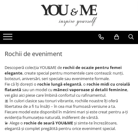
Imbracaminte de dama
Accesorii de dama
Bluze si camasi
Genti
Pantaloni
Esarfe
Geci si jachete
Coliere si brose
Rochii de eveniment
Rochii de zi
Descoperă colecția YOU&ME de
rochii de ocazie pentru femei
Rochii de eveniment
elegante
, create special pentru momentele care contează: nunți,
botezuri, aniversări, seri speciale sau evenimente formale.
Compleuri si costume
Fie că îți dorești o
rochie lungă elegantă
, o
rochie midi cu croială
flatantă
sau un model cu
mâneci vaporoase și detalii feminine
,
Salopete
vei găsi aici piese care îmbină confortul cu rafinamentul.
Tricouri si topuri
🎀 În culori clasice sau tonuri vibrante, rochiile noastre îți oferă
libertatea de a fi tu însăți – în cea mai frumoasă versiune a ta.
Fuste
Fiecare model este disponibil în mărimi mari și este creat pentru a-ți
evidenția frumusețea naturală, indiferent de vârstă.
Sacouri
💫 Alege o
rochie de seară YOU&ME
și simte-te încrezătoare,
Vesta
elegantă și complet pregătită pentru orice eveniment special.