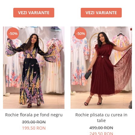
VEZI VARIANTE
VEZI VARIANTE
-50%
-50%
Rochie florala pe fond negru
Rochie plisata cu curea in
talie
399,00 RON
499,00 RON
199,50 RON
249,50 RON