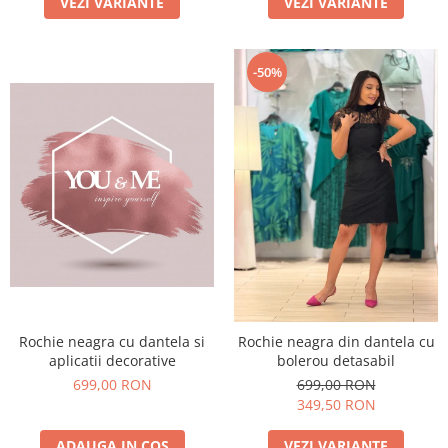
VEZI VARIANTE
VEZI VARIANTE
-50%
Rochie neagra cu dantela si
Rochie neagra din dantela cu
aplicatii decorative
bolerou detasabil
699,00 RON
699,00 RON
349,50 RON
ADAUGA IN COS
VEZI VARIANTE