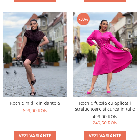
-50%
Rochie midi din dantela
Rochie fucsia cu aplicatii
stralucitoare si curea in talie
699,00 RON
499,00 RON
249,50 RON
VEZI VARIANTE
VEZI VARIANTE