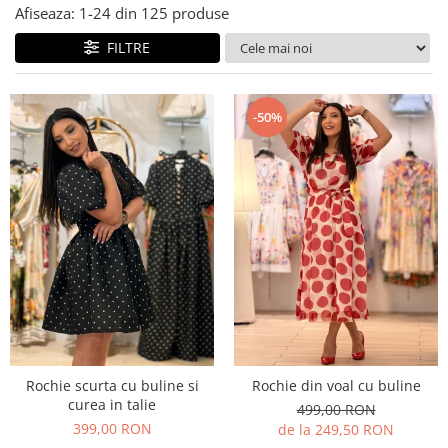
Costume de baie
Afiseaza:
1-
24
din
125
produse
FILTRE
-50%
Rochie scurta cu buline si
Rochie din voal cu buline
curea in talie
499,00 RON
399,00 RON
de la 249,50 RON