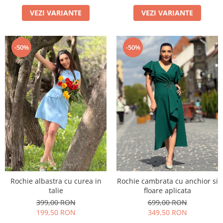
VEZI VARIANTE
VEZI VARIANTE
-50%
-50%
Rochie albastra cu curea in
Rochie cambrata cu anchior si
talie
floare aplicata
399,00 RON
699,00 RON
199,50 RON
349,50 RON