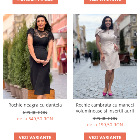
Rochie neagra cu dantela
Rochie cambrata cu maneci
voluminoase si insertii aurii
699,00 RON
399,00 RON
de la 349,50 RON
de la 199,50 RON
VEZI VARIANTE
VEZI VARIANTE