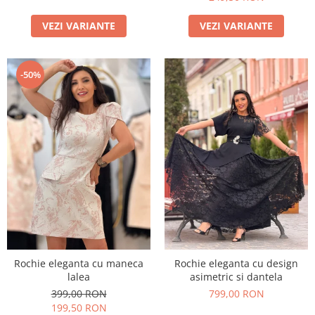
VEZI VARIANTE
VEZI VARIANTE
-50%
Rochie eleganta cu maneca
Rochie eleganta cu design
lalea
asimetric si dantela
399,00 RON
799,00 RON
199,50 RON