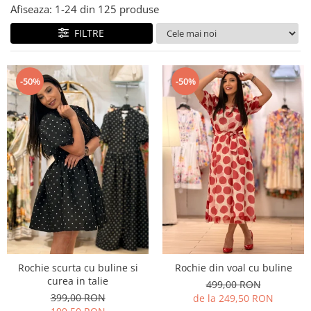
Costume de baie
Afiseaza:
1-
24
din
125
produse
FILTRE
-50%
-50%
Rochie scurta cu buline si
Rochie din voal cu buline
curea in talie
499,00 RON
399,00 RON
de la 249,50 RON