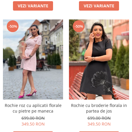
VEZI VARIANTE
VEZI VARIANTE
-50%
-50%
Rochie roz cu aplicatii florale
Rochie cu broderie florala in
cu pietre pe maneca
partea de jos
699,00 RON
699,00 RON
349,50 RON
349,50 RON