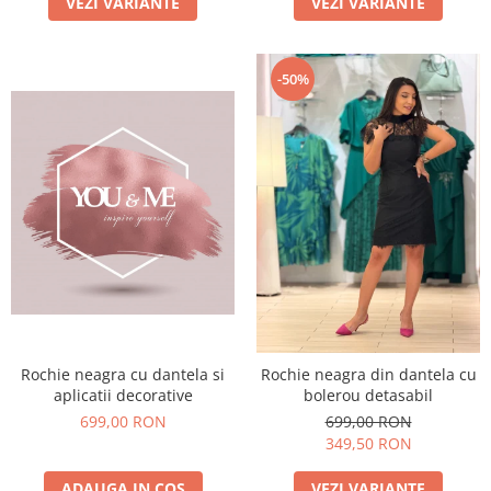
VEZI VARIANTE
VEZI VARIANTE
-50%
Rochie neagra cu dantela si
Rochie neagra din dantela cu
aplicatii decorative
bolerou detasabil
699,00 RON
699,00 RON
349,50 RON
ADAUGA IN COS
VEZI VARIANTE