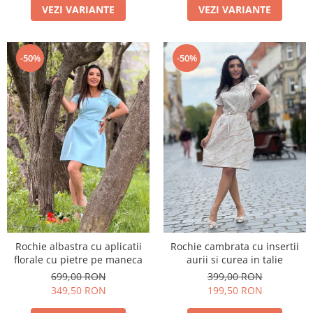
VEZI VARIANTE
VEZI VARIANTE
-50%
-50%
Rochie albastra cu aplicatii
Rochie cambrata cu insertii
florale cu pietre pe maneca
aurii si curea in talie
699,00 RON
399,00 RON
349,50 RON
199,50 RON