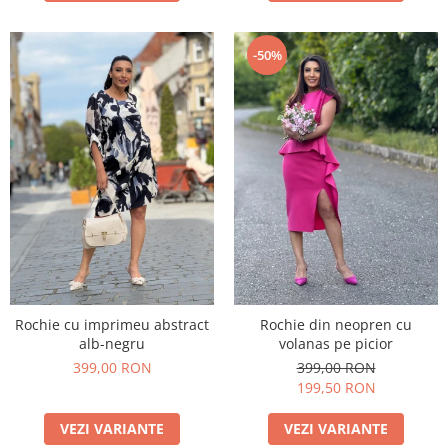
-50%
Rochie cu imprimeu abstract
Rochie din neopren cu
alb-negru
volanas pe picior
399,00 RON
399,00 RON
199,50 RON
VEZI VARIANTE
VEZI VARIANTE