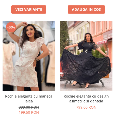
VEZI VARIANTE
ADAUGA IN COS
-50%
Rochie eleganta cu maneca
Rochie eleganta cu design
lalea
asimetric si dantela
399,00 RON
799,00 RON
199,50 RON