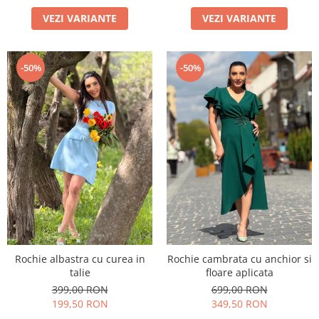
VEZI VARIANTE
VEZI VARIANTE
-50%
-50%
Rochie albastra cu curea in
Rochie cambrata cu anchior si
talie
floare aplicata
399,00 RON
699,00 RON
199,50 RON
349,50 RON