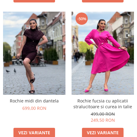
-50%
Rochie midi din dantela
Rochie fucsia cu aplicatii
stralucitoare si curea in talie
699,00 RON
499,00 RON
249,50 RON
VEZI VARIANTE
VEZI VARIANTE