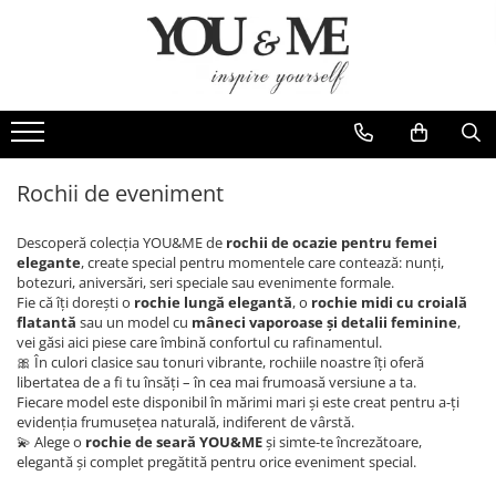
Imbracaminte de dama
Accesorii de dama
Bluze si camasi
Genti
Pantaloni
Esarfe
Geci si jachete
Coliere si brose
Rochii de eveniment
Rochii de zi
Descoperă colecția YOU&ME de
rochii de ocazie pentru femei
Rochii de eveniment
elegante
, create special pentru momentele care contează: nunți,
botezuri, aniversări, seri speciale sau evenimente formale.
Compleuri si costume
Fie că îți dorești o
rochie lungă elegantă
, o
rochie midi cu croială
flatantă
sau un model cu
mâneci vaporoase și detalii feminine
,
Salopete
vei găsi aici piese care îmbină confortul cu rafinamentul.
Tricouri si topuri
🎀 În culori clasice sau tonuri vibrante, rochiile noastre îți oferă
libertatea de a fi tu însăți – în cea mai frumoasă versiune a ta.
Fuste
Fiecare model este disponibil în mărimi mari și este creat pentru a-ți
evidenția frumusețea naturală, indiferent de vârstă.
Sacouri
💫 Alege o
rochie de seară YOU&ME
și simte-te încrezătoare,
Vesta
elegantă și complet pregătită pentru orice eveniment special.