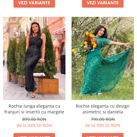
VEZI VARIANTE
VEZI VARIANTE
Rochie lunga eleganta cu
Rochie eleganta cu design
franjuri si insertii cu margele
asimetric si dantela
899,00 RON
799,00 RON
de la 449,50 RON
de la 399,50 RON