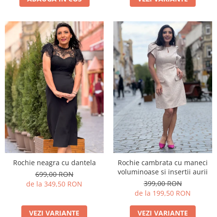
Rochie neagra cu dantela
Rochie cambrata cu maneci
voluminoase si insertii aurii
699,00 RON
399,00 RON
de la 349,50 RON
de la 199,50 RON
VEZI VARIANTE
VEZI VARIANTE