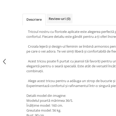
Review-uri
(0)
Descriere
Tricoul nostru cu floricele aplicate este alegerea perfectă 
confortul. Fiecare detaliu este gândit pentru a-ți oferi înc
Croiala lejeră și design-ul feminin se îmbină armonios pen
pe care o vei adora. Te vei simți liberă și confortabilă de fie
Acest tricou poate fi purtat cu jeansii tăi favoriți pentru u
elegantă pentru o seară specială. Este atât de versatil încâ
combinații.
Alege acest tricou pentru a adăuga un strop de bucurie și 
Experimentază confortul și rafinamentul într-o singură pie
Detalii model din imagine:
Modelul poartă mărimea 36/S.
Înălțime model: 160 cm.
Greutate model: 56 kg.
Bust: 90 cm.