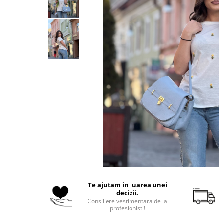
Costume de baie
Te ajutam in luarea unei
decizii.
Consiliere vestimentara de la
profesionisti!