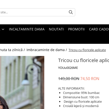
A
INCALTAMINTE DAMA
NOUTATI
PROMOTII
CARD CADO
nuta ta zilnică /
Imbracaminte de dama /
Tricou cu floricele aplicate
Tricou cu floricele apli
YOUu0026ME
149,00 RON
74,50 RON
ALTE INFORMATII:
Compozitie: 95% bumbac
Dimensiune bust: 100 cm
Design cu floricele aplicate
Croială lejeră și modernă