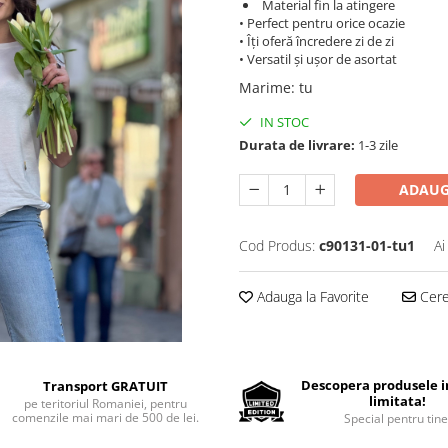
Material fin la atingere
• Perfect pentru orice ocazie
• Îți oferă încredere zi de zi
• Versatil și ușor de asortat
Marime
:
tu
IN STOC
Durata de livrare:
1-3 zile
ADAUG
Cod Produs:
c90131-01-tu1
Ai
Adauga la Favorite
Cere 
Descopera produsele in
Transport GRATUIT
limitata!
pe teritoriul Romaniei, pentru
comenzile mai mari de 500 de lei.
Special pentru tine