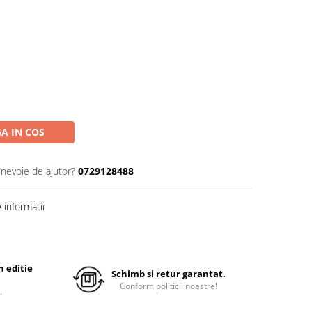
A IN COS
 nevoie de ajutor?
0729128488
informatii
 editie
Schimb si retur garantat.
Conform politicii noastre!
.