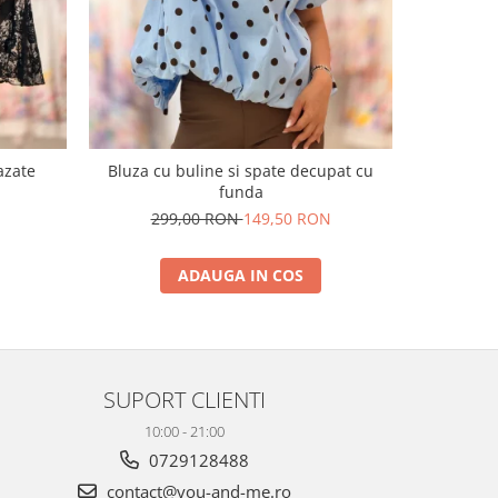
azate
Bluza cu buline si spate decupat cu
Blugi sc
funda
N
299,00 RON
149,50 RON
24
ADAUGA IN COS
SUPORT CLIENTI
10:00 - 21:00
0729128488
contact@you-and-me.ro