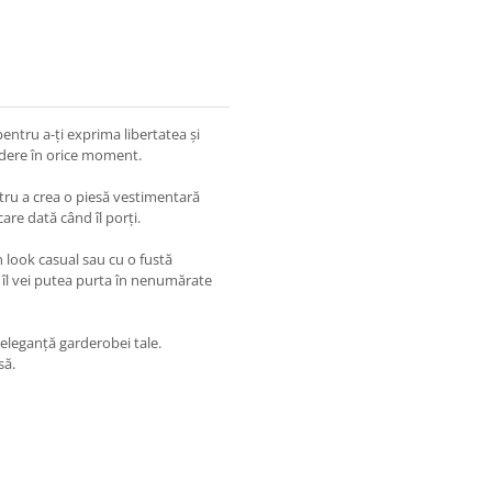
pentru a-ți exprima libertatea și
redere în orice moment.
tru a crea o piesă vestimentară
care dată când îl porți.
n look casual sau cu o fustă
t îl vei putea purta în nenumărate
eleganță garderobei tale.
să.