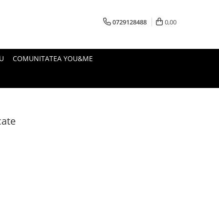
0729128488
0,00
U
COMUNITATEA YOU&ME
cate