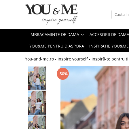
Imbracaminte de dama
Accesorii de dama
Bluze si camasi
Genti
IMBRACAMINTE DE DAMA
ACCESORII DE DAM
Pantaloni
Esarfe
YOU&ME PENTRU DIASPORA
INSPIRATIE YOU&ME
Geci si jachete
Coliere si brose
Rochii de zi
You-and-me.ro - Inspire yourself - Inspiră-te pentru ți
Rochii de eveniment
-50%
Compleuri si costume
Salopete
Tricouri si topuri
Fuste
Sacouri
Vesta