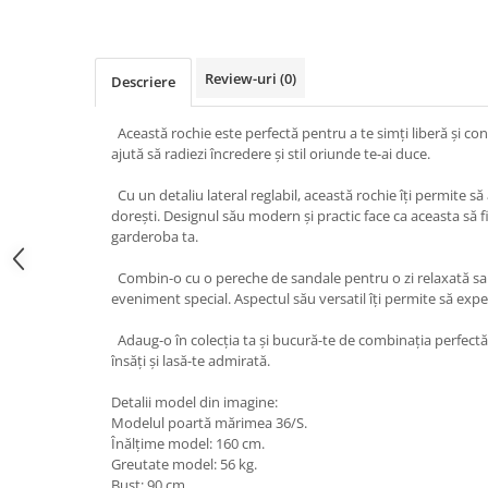
Review-uri
(0)
Descriere
Această rochie este perfectă pentru a te simți liberă și co
ajută să radiezi încredere și stil oriunde te-ai duce.
Cu un detaliu lateral reglabil, această rochie îți permite să
dorești. Designul său modern și practic face ca aceasta să 
garderoba ta.
Combin-o cu o pereche de sandale pentru o zi relaxată sa
eveniment special. Aspectul său versatil îți permite să experi
Adaug-o în colecția ta și bucură-te de combinația perfectă î
însăți și lasă-te admirată.
Detalii model din imagine:
Modelul poartă mărimea 36/S.
Înălțime model: 160 cm.
Greutate model: 56 kg.
Bust: 90 cm.