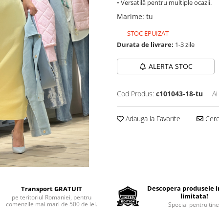
• Versatilă pentru multiple ocazii.
Marime
:
tu
STOC EPUIZAT
Durata de livrare:
1-3 zile
ALERTA STOC
Cod Produs:
c101043-18-tu
Ai
Adauga la Favorite
Cere 
Descopera produsele in
Transport GRATUIT
limitata!
pe teritoriul Romaniei, pentru
comenzile mai mari de 500 de lei.
Special pentru tine