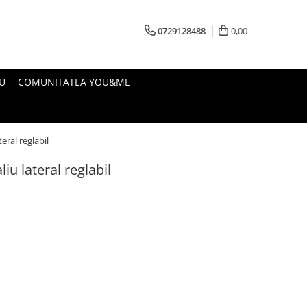
0729128488
0,00
U
COMUNITATEA YOU&ME
eral reglabil
iu lateral reglabil