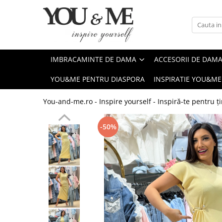
Imbracaminte de dama
Accesorii de dama
Bluze si camasi
Genti
IMBRACAMINTE DE DAMA
ACCESORII DE DAM
Pantaloni
Esarfe
YOU&ME PENTRU DIASPORA
INSPIRATIE YOU&ME
Geci si jachete
Coliere si brose
Rochii de zi
You-and-me.ro - Inspire yourself - Inspiră-te pentru ți
Rochii de eveniment
-50%
Compleuri si costume
Salopete
Tricouri si topuri
Fuste
Sacouri
Vesta