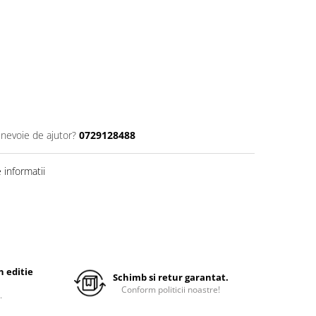
 nevoie de ajutor?
0729128488
informatii
 editie
Schimb si retur garantat.
Conform politicii noastre!
.