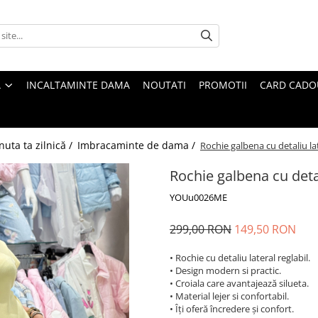
A
INCALTAMINTE DAMA
NOUTATI
PROMOTII
CARD CADO
nuta ta zilnică /
Imbracaminte de dama /
Rochie galbena cu detaliu lat
Rochie galbena cu detal
YOUu0026ME
299,00 RON
149,50 RON
• Rochie cu detaliu lateral reglabil.
• Design modern si practic.
• Croiala care avantajează silueta.
• Material lejer si confortabil.
• Îți oferă încredere și confort.