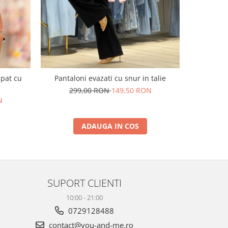
upat cu
Pantaloni evazati cu snur in talie
Pantaloni e
299,00 RON
149,50 RON
N
29
ADAUGA IN COS
SUPORT CLIENTI
10:00 - 21:00
0729128488
contact@you-and-me.ro