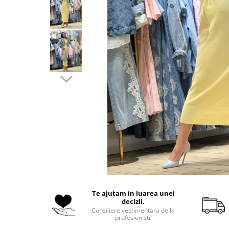
Costume de baie
Te ajutam in luarea unei
decizii.
Consiliere vestimentara de la
profesionisti!