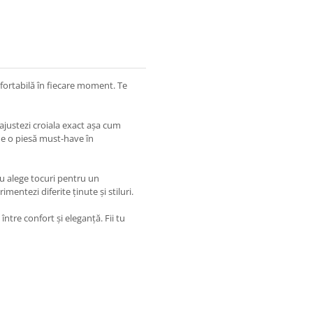
nfortabilă în fiecare moment. Te
 ajustezi croiala exact așa cum
fie o piesă must-have în
u alege tocuri pentru un
mentezi diferite ținute și stiluri.
ntre confort și eleganță. Fii tu