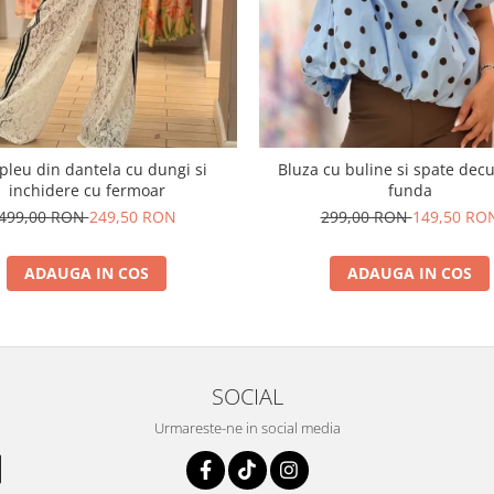
leu din dantela cu dungi si
Bluza cu buline si spate dec
inchidere cu fermoar
funda
499,00 RON
249,50 RON
299,00 RON
149,50 RO
ADAUGA IN COS
ADAUGA IN COS
SOCIAL
Urmareste-ne in social media