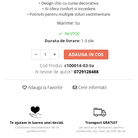
• Design chic cu curea decorativa.
• Iti ofera confort si incredere.
• Potriviti pentru multiple stiluri vestimentare.
Marime
:
tu
IN STOC
Durata de livrare:
1-3 zile
ADAUGA IN COS
Cod Produs:
c100014-03-tu
Ai nevoie de ajutor?
0729128488
Adauga la Favorite
Cere informatii
Te ajutam in luarea unei decizii.
Transport GRATUIT
Consiliere vestimentara de la
pe teritoriul Romaniei, pentru
profesionisti!
comenzile mai mari de 500 de lei.