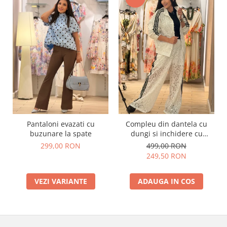
Pantaloni evazati cu
Compleu din dantela cu
buzunare la spate
dungi si inchidere cu
fermoar
299,00 RON
499,00 RON
249,50 RON
VEZI VARIANTE
ADAUGA IN COS