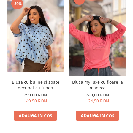
-50%
Bluza cu buline si spate
Bluza my luxe cu floare la
decupat cu funda
maneca
299,00 RON
249,00 RON
149,50 RON
124,50 RON
ADAUGA IN COS
ADAUGA IN COS