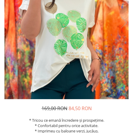
Costume de baie
169,00 RON
84,50 RON
* Tricou ce emană încredere și prospețime.
* Confortabil pentru orice activitate.
* Imprimeu cu baloane verzi, jucăuș.