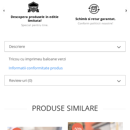
Descopera produsele in editie
Schimb si retur garantat.
limitata!
Conform politicii noastre!
Special pentru tine.
Descriere
Tricou cu imprimeu baloane verzi
Informatii conformitate produs
Review-uri
(0)
PRODUSE SIMILARE
-50%