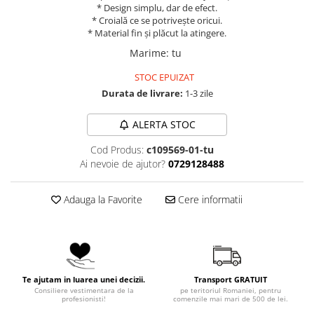
* Design simplu, dar de efect.
* Croială ce se potrivește oricui.
* Material fin și plăcut la atingere.
Marime
:
tu
STOC EPUIZAT
Durata de livrare:
1-3 zile
ALERTA STOC
Cod Produs:
c109569-01-tu
Ai nevoie de ajutor?
0729128488
Adauga la Favorite
Cere informatii
Te ajutam in luarea unei decizii.
Transport GRATUIT
Consiliere vestimentara de la
pe teritoriul Romaniei, pentru
profesionisti!
comenzile mai mari de 500 de lei.