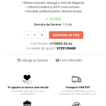
• Mâneci evazate, adaugă o notă de eleganță.
• Oferă încredere și stil în orice context.
• Versatilă, perfectă pentru diverse ținute.
IN STOC
Durata de livrare:
1-3 zile
ADAUGA IN COS
Cod Produs:
c110003-02-tu
Ai nevoie de ajutor?
0729128488
Adauga la Favorite
Cere informatii
Te ajutam in luarea unei decizii.
Transport GRATUIT
Consiliere vestimentara de la
pe teritoriul Romaniei, pentru
profesionisti!
comenzile mai mari de 500 de lei.