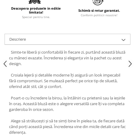
Descopera produsele in editie
Schimb si retur garantat.
limitata!
Conform politicii noastre!
Special pentru tine.
Descriere
Simte-te liberă și confortabilă în fiecare zi, purtând această bluză
cu mâneci evazate. Încrederea și eleganța vin la pachet cu acest
design.
Croiala lejeră și detaliile moderne îți asigură un look impecabil
fără compromisuri. Se mulează perfect pe orice tip de siluetă,
oferind atât stil, cât și confort.
Poart-o cu încredere la birou, la întâlniri cu prietenii sau la ieșirile
în oraș. Această bluză este o alegere versatilă care îți va completa
garderoba în orice sezon.
Alege să strălucești și să te simți bine în pielea ta, de fiecare dată
când porți această piesă. Încrederea vine din micile detalii care fac
diferența.