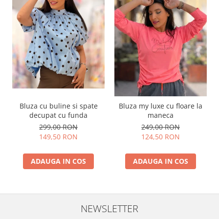
Bluza cu buline si spate
Bluza my luxe cu floare la
decupat cu funda
maneca
299,00 RON
249,00 RON
149,50 RON
124,50 RON
ADAUGA IN COS
ADAUGA IN COS
NEWSLETTER