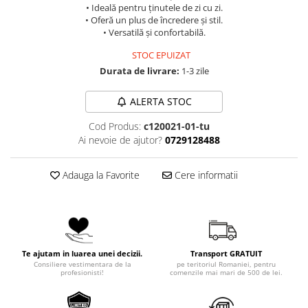
• Ideală pentru ținutele de zi cu zi.
• Oferă un plus de încredere și stil.
• Versatilă și confortabilă.
STOC EPUIZAT
Durata de livrare:
1-3 zile
ALERTA STOC
Cod Produs:
c120021-01-tu
Ai nevoie de ajutor?
0729128488
Adauga la Favorite
Cere informatii
Te ajutam in luarea unei decizii.
Transport GRATUIT
Consiliere vestimentara de la
pe teritoriul Romaniei, pentru
profesionisti!
comenzile mai mari de 500 de lei.