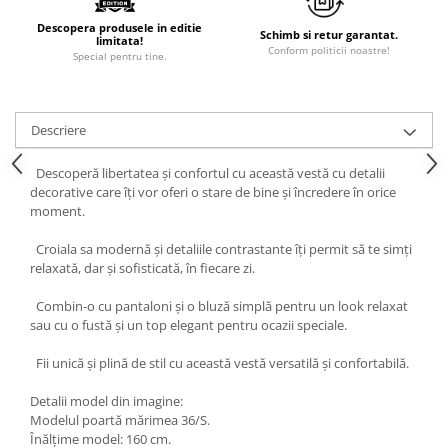
Descopera produsele in editie
Schimb si retur garantat.
limitata!
Conform politicii noastre!
Special pentru tine.
Descriere
Descoperă libertatea și confortul cu această vestă cu detalii
decorative care îți vor oferi o stare de bine și încredere în orice
moment.
Croiala sa modernă și detaliile contrastante îți permit să te simți
relaxată, dar și sofisticată, în fiecare zi.
Combin-o cu pantaloni și o bluză simplă pentru un look relaxat
sau cu o fustă și un top elegant pentru ocazii speciale.
Fii unică și plină de stil cu această vestă versatilă și confortabilă.
Detalii model din imagine:
Modelul poartă mărimea 36/S.
Înălțime model: 160 cm.