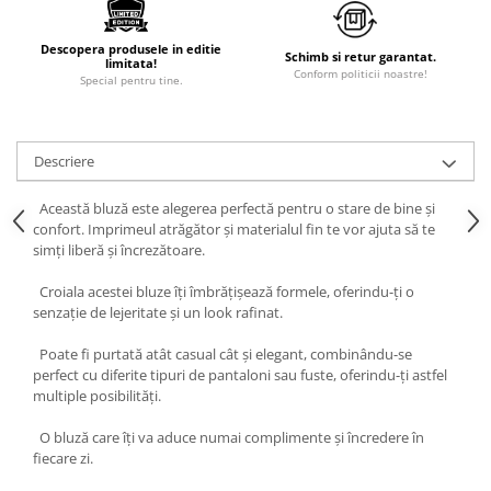
Descopera produsele in editie
Schimb si retur garantat.
limitata!
Conform politicii noastre!
Special pentru tine.
Descriere
Această bluză este alegerea perfectă pentru o stare de bine și
confort. Imprimeul atrăgător și materialul fin te vor ajuta să te
simți liberă și încrezătoare.
Croiala acestei bluze îți îmbrățișează formele, oferindu-ți o
senzație de lejeritate și un look rafinat.
Poate fi purtată atât casual cât și elegant, combinându-se
perfect cu diferite tipuri de pantaloni sau fuste, oferindu-ți astfel
multiple posibilități.
O bluză care îți va aduce numai complimente și încredere în
fiecare zi.