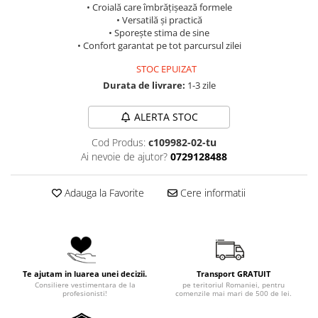
• Croială care îmbrățișează formele
• Versatilă și practică
• Sporește stima de sine
• Confort garantat pe tot parcursul zilei
STOC EPUIZAT
Durata de livrare:
1-3 zile
ALERTA STOC
Cod Produs:
c109982-02-tu
Ai nevoie de ajutor?
0729128488
Adauga la Favorite
Cere informatii
Te ajutam in luarea unei decizii.
Transport GRATUIT
Consiliere vestimentara de la
pe teritoriul Romaniei, pentru
profesionisti!
comenzile mai mari de 500 de lei.