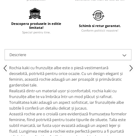
Descopera produsele in editie
Schimb si retur garantat.
limitata!
Conform politicii noastre!
Special pentru tine.
Descriere
Rochia kaki cu frunzulițe albe este o piesă vestimentară
deosebită, potrivită pentru orice ocazie. Cu un design elegant și
feminin, această rochie adaugă un aer proaspăt și primăvăratic
garderobei tale.
Realizată dintr-un material ușor și confortabil, rochia kaki cu
frunzulițe albe te va îmbrăca într-un mod plăcut și rafinat.
Tonalitatea kaki adaugă un aspect sofisticat, iar frunzulițele albe
subtile îi conferă un detaliu delicat și jucaus.
Această rochie are o croială care evidențiază frumusețea formelor
feminine, fiind potrivită pentru toate tipurile de siluete. Talia este
subtil marcată, iar fusta ușor evazată adaugă un aspect lejer și
fluid. Lungimea medie a rochiei este perfectă pentru a fi purtată