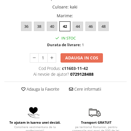
Culoare
:
kaki
Marime
:
36
38
40
42
44
46
48
IN STOC
Durata de livrare:
1
ADAUGA IN COS
Cod Produs:
c11603-11-42
Ai nevoie de ajutor?
0729128488
Adauga la Favorite
Cere informatii
Te ajutam in luarea unei decizii.
Transport GRATUIT
Consiliere vestimentara de la
pe teritoriul Romaniei, pentru
profesionisti!
comenzile mai mari de 500 de lei.