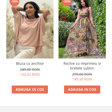
-50%
-50%
Bluza cu anchior
Rochie cu imprimeu si
bretele subtiri
249,00 RON
299,00 RON
124,50 RON
149,50 RON
ADAUGA IN COS
ADAUGA IN COS