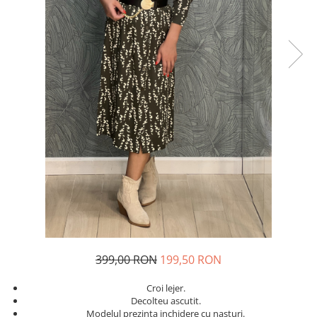
Costume de baie
399,00 RON
199,50 RON
Croi lejer.
Decolteu ascutit.
Modelul prezinta inchidere cu nasturi.