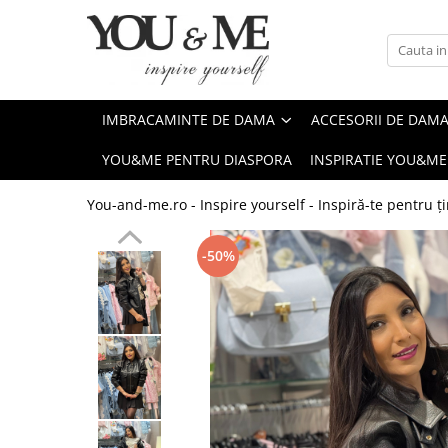
Imbracaminte de dama
Accesorii de dama
Bluze si camasi
Genti
IMBRACAMINTE DE DAMA
ACCESORII DE DAM
Pantaloni
Esarfe
YOU&ME PENTRU DIASPORA
INSPIRATIE YOU&ME
Geci si jachete
Coliere si brose
Rochii de zi
You-and-me.ro - Inspire yourself - Inspiră-te pentru ți
Rochii de eveniment
-50%
Compleuri si costume
Salopete
Tricouri si topuri
Fuste
Sacouri
Vesta