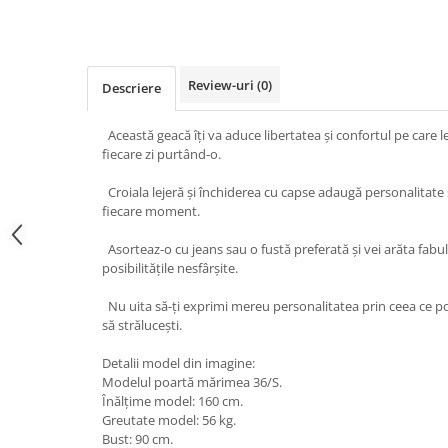
Review-uri
(0)
Descriere
Această geacă îți va aduce libertatea și confortul pe care le
fiecare zi purtând-o.
Croiala lejeră și închiderea cu capse adaugă personalitate ș
fiecare moment.
Asorteaz-o cu jeans sau o fustă preferată și vei arăta fabu
posibilitățile nesfârșite.
Nu uita să-ți exprimi mereu personalitatea prin ceea ce po
să strălucești.
Detalii model din imagine:
Modelul poartă mărimea 36/S.
Înălțime model: 160 cm.
Greutate model: 56 kg.
Bust: 90 cm.