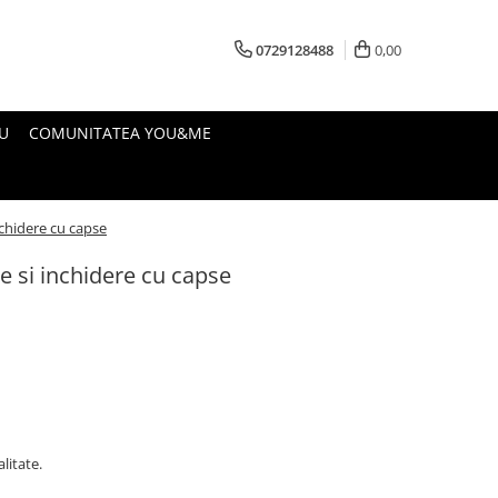
0729128488
0,00
U
COMUNITATEA YOU&ME
inchidere cu capse
ie si inchidere cu capse
litate.