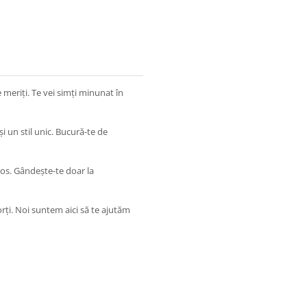
 meriți. Te vei simți minunat în
i un stil unic. Bucură-te de
los. Gândește-te doar la
rți. Noi suntem aici să te ajutăm