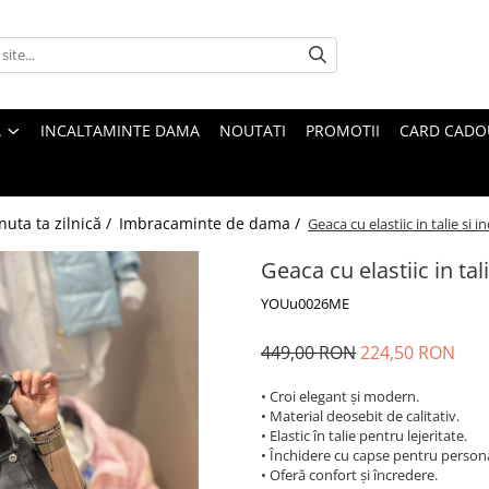
A
INCALTAMINTE DAMA
NOUTATI
PROMOTII
CARD CADO
nuta ta zilnică /
Imbracaminte de dama /
Geaca cu elastiic in talie si 
Geaca cu elastiic in tal
YOUu0026ME
449,00 RON
224,50 RON
• Croi elegant și modern.
• Material deosebit de calitativ.
• Elastic în talie pentru lejeritate.
• Închidere cu capse pentru persona
• Oferă confort și încredere.