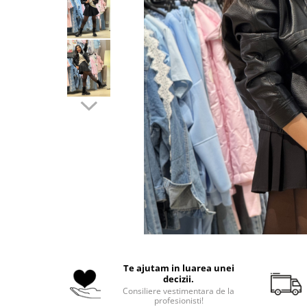
Costume de baie
Te ajutam in luarea unei
decizii.
Consiliere vestimentara de la
profesionisti!