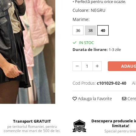
• Perfectă pentru orice ocazie.
Culoare
:
NEGRU
Marime
:
36
38
40
IN STOC
Durata de livrare:
1-3 zile
ADAUG
Cod Produs:
c101029-02-40
Ai
Adauga la Favorite
Cere 
Descopera produsele in
Transport GRATUIT
limitata!
pe teritoriul Romaniei, pentru
comenzile mai mari de 500 de lei.
Special pentru tine