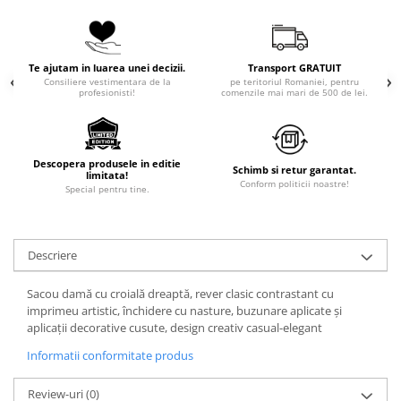
Te ajutam in luarea unei decizii.
Transport GRATUIT
Consiliere vestimentara de la
pe teritoriul Romaniei, pentru
profesionisti!
comenzile mai mari de 500 de lei.
Descopera produsele in editie
Schimb si retur garantat.
limitata!
Conform politicii noastre!
Special pentru tine.
Descriere
Sacou damă cu croială dreaptă, rever clasic contrastant cu
imprimeu artistic, închidere cu nasture, buzunare aplicate și
aplicații decorative cusute, design creativ casual-elegant
Informatii conformitate produs
Review-uri
(0)