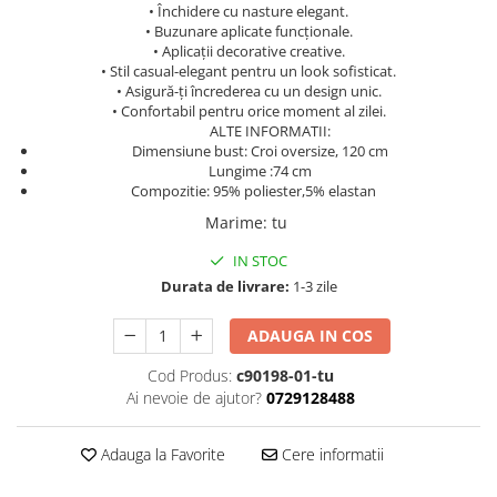
• Închidere cu nasture elegant.
• Buzunare aplicate funcționale.
• Aplicații decorative creative.
• Stil casual-elegant pentru un look sofisticat.
• Asigură-ți încrederea cu un design unic.
• Confortabil pentru orice moment al zilei.
ALTE INFORMATII:
Dimensiune bust: Croi oversize, 120 cm
Lungime :74 cm
Compozitie: 95% poliester,5% elastan
Marime
:
tu
IN STOC
Durata de livrare:
1-3 zile
ADAUGA IN COS
Cod Produs:
c90198-01-tu
Ai nevoie de ajutor?
0729128488
Adauga la Favorite
Cere informatii