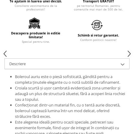
Te ajutam in luarea unei decizii.
Transport GRATUIT
Consiliere vestimentara de la
pe teritoriul Romaniei, pentru
profesionisti!
comenzile mai mari de 500 de lei.
Descopera produsele in editie
Schimb si retur garantat.
limitata!
Conform politicii noastre!
Special pentru tine.
Descriere
Boleroul auriu este o piesă sofisticată, gândită pentru a
completa ținutele elegante cu o notă subtilă de rafinament.
Croiala scurtă și ușor cambrată evidențiază zona umerilor și
adaugă un plus de structură siluetei, fără a acoperi linia rochiei
sau a topului.
Confecționat dintr-un material fin, cu o tentă aurie discretă,
boleroul captează lumina într-un mod delicat, oferind
strălucire fără exces.
Este alegerea ideală pentru ocazii speciale, petreceri sau
evenimente formale, fiind ușor de integrat în combinații cu
rochii vaporoase, salopete elegante sau fuste midi.