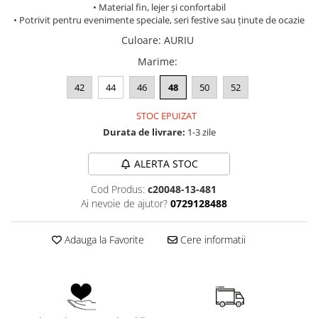
• Material fin, lejer și confortabil
• Potrivit pentru evenimente speciale, seri festive sau ținute de ocazie
Culoare
:
AURIU
Marime
:
42
44
46
48
50
52
STOC EPUIZAT
Durata de livrare:
1-3 zile
ALERTA STOC
Cod Produs:
c20048-13-481
Ai nevoie de ajutor?
0729128488
Adauga la Favorite
Cere informatii