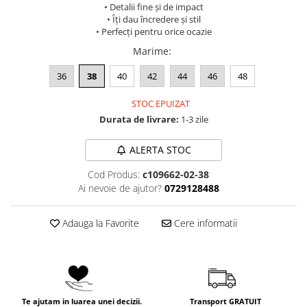
• Detalii fine și de impact
• Îți dau încredere și stil
• Perfecți pentru orice ocazie
Marime
:
36
38
40
42
44
46
48
STOC EPUIZAT
Durata de livrare:
1-3 zile
ALERTA STOC
Cod Produs:
c109662-02-38
Ai nevoie de ajutor?
0729128488
Adauga la Favorite
Cere informatii
Te ajutam in luarea unei decizii.
Transport GRATUIT