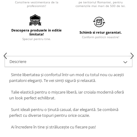
Consiliere vestimentara de la
pe teritoriul Romaniei, pentru
profesionisti!
comenzile mai mari de 500 de lei.
Descopera produsele in editie
Schimb si retur garantat.
limitata!
Conform politicii noastre!
Special pentru tine.
Descriere
Simte libertatea și confortul într-un mod cu totul nou cu acești
pantaloni eleganți. Te vei simți sigură și relaxată.
Talie elastică pentru o mișcare liberă, iar croiala modernă oferă
un look perfect echilibrat.
Sunt ideali pentru o ținută casual, dar elegantă. Se combină
perfect cu diverse topuri pentru orice ocazie.
Ai încredere în tine și strălucește cu fiecare pas!