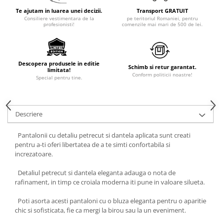
Te ajutam in luarea unei decizii.
Transport GRATUIT
Consiliere vestimentara de la
pe teritoriul Romaniei, pentru
profesionisti!
comenzile mai mari de 500 de lei.
Descopera produsele in editie
Schimb si retur garantat.
limitata!
Conform politicii noastre!
Special pentru tine.
Descriere
Pantalonii cu detaliu petrecut si dantela aplicata sunt creati
pentru a-ti oferi libertatea de a te simti confortabila si
increzatoare.
Detaliul petrecut si dantela eleganta adauga o nota de
rafinament, in timp ce croiala moderna iti pune in valoare silueta.
Poti asorta acesti pantaloni cu o bluza eleganta pentru o aparitie
chic si sofisticata, fie ca mergi la birou sau la un eveniment.