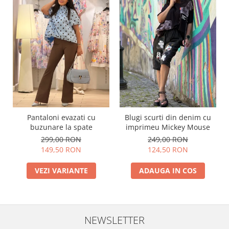
Pantaloni evazati cu
Blugi scurti din denim cu
buzunare la spate
imprimeu Mickey Mouse
299,00 RON
249,00 RON
149,50 RON
124,50 RON
VEZI VARIANTE
ADAUGA IN COS
NEWSLETTER