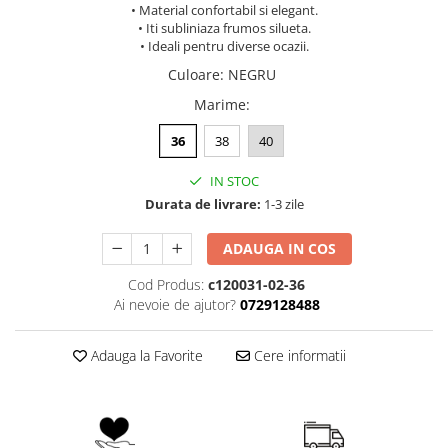
• Material confortabil si elegant.
• Iti subliniaza frumos silueta.
• Ideali pentru diverse ocazii.
Culoare
:
NEGRU
Marime
:
36
38
40
IN STOC
Durata de livrare:
1-3 zile
ADAUGA IN COS
Cod Produs:
c120031-02-36
Ai nevoie de ajutor?
0729128488
Adauga la Favorite
Cere informatii