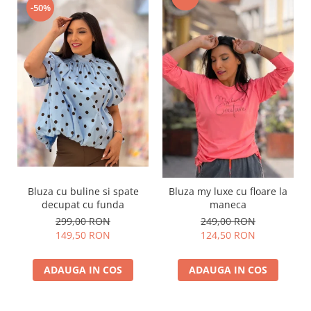
-50%
Bluza cu buline si spate
Bluza my luxe cu floare la
decupat cu funda
maneca
299,00 RON
249,00 RON
149,50 RON
124,50 RON
ADAUGA IN COS
ADAUGA IN COS