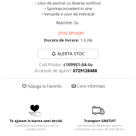
• Usor de asortat cu diverse outfituri
• Sporirea increderii in sine
• Versatila si usor de imbracat
Marime
:
tu
STOC EPUIZAT
Durata de livrare:
1-3 zile
ALERTA STOC
Cod Produs:
c109951-04-tu
Ai nevoie de ajutor?
0729128488
Adauga la Favorite
Cere informatii
Te ajutam in luarea unei decizii.
Transport GRATUIT
Consiliere vestimentara de la
pe teritoriul Romaniei, pentru
profesionisti!
comenzile mai mari de 500 de lei.