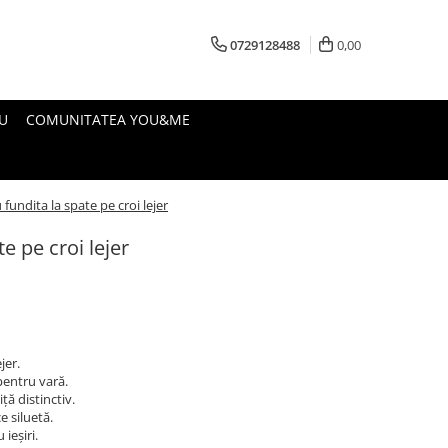
0729128488
0,00
U
COMUNITATEA YOU&ME
 fundita la spate pe croi lejer
e pe croi lejer
jer.
 pentru vară.
ă distinctiv.
e siluetă.
 ieșiri.