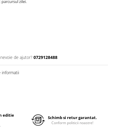
 parcursul zilei.
 nevoie de ajutor?
0729128488
informatii
 editie
Schimb si retur garantat.
Conform politicii noastre!
.