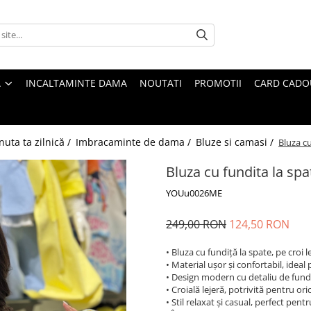
A
INCALTAMINTE DAMA
NOUTATI
PROMOTII
CARD CADO
nuta ta zilnică /
Imbracaminte de dama /
Bluze si camasi /
Bluza cu
Bluza cu fundita la spat
YOUu0026ME
249,00 RON
124,50 RON
• Bluza cu fundiţă la spate, pe croi le
• Material ușor și confortabil, ideal
• Design modern cu detaliu de fundiţ
• Croială lejeră, potrivită pentru oric
• Stil relaxat și casual, perfect pentru