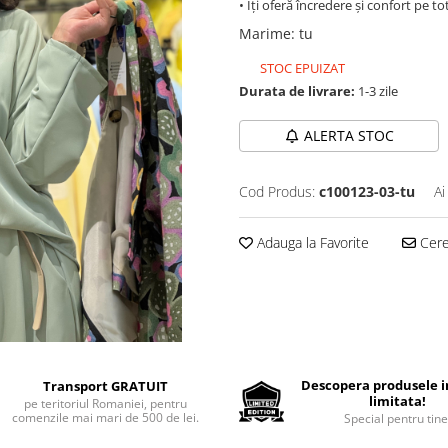
• Îți oferă încredere și confort pe tot
Marime
:
tu
STOC EPUIZAT
Durata de livrare:
1-3 zile
ALERTA STOC
Cod Produs:
c100123-03-tu
Ai
Adauga la Favorite
Cere 
Descopera produsele in
Transport GRATUIT
limitata!
pe teritoriul Romaniei, pentru
comenzile mai mari de 500 de lei.
Special pentru tine