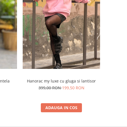
-50%
ntela
Hanorac my luxe cu gluga si lantisor
Bluza 
im
399,00 RON
199,50 RON
N
24
ADAUGA IN COS