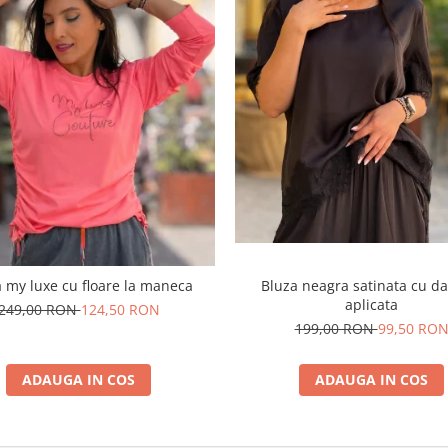
 my luxe cu floare la maneca
Bluza neagra satinata cu da
aplicata
249,00 RON
124,50 RON
199,00 RON
99,50 RO
ADAUGA IN COS
ADAUGA IN COS