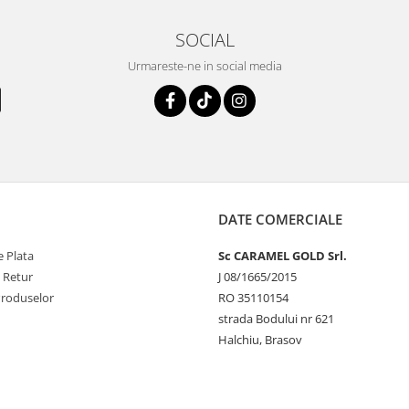
SOCIAL
Urmareste-ne in social media
DATE COMERCIALE
 Plata
Sc CARAMEL GOLD Srl.
e Retur
J 08/1665/2015
Produselor
RO 35110154
strada Bodului nr 621
Halchiu, Brasov