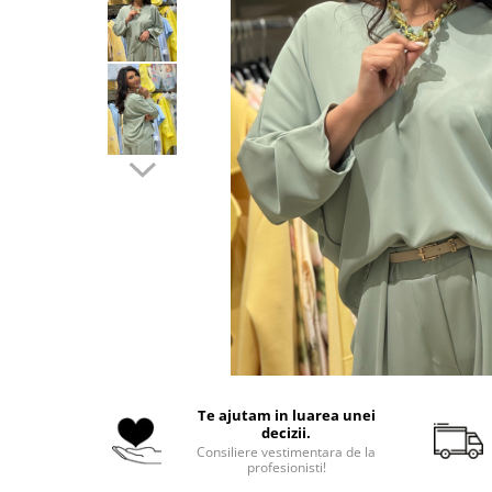
Costume de baie
Te ajutam in luarea unei
decizii.
Consiliere vestimentara de la
profesionisti!