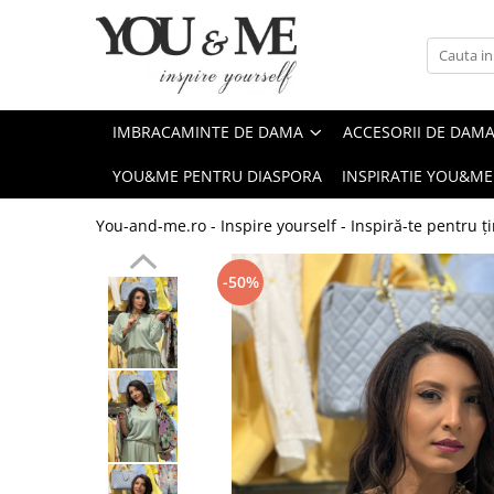
Imbracaminte de dama
Accesorii de dama
Bluze si camasi
Genti
IMBRACAMINTE DE DAMA
ACCESORII DE DAM
Pantaloni
Esarfe
YOU&ME PENTRU DIASPORA
INSPIRATIE YOU&ME
Geci si jachete
Coliere si brose
Rochii de zi
You-and-me.ro - Inspire yourself - Inspiră-te pentru ți
Rochii de eveniment
-50%
Compleuri si costume
Salopete
Tricouri si topuri
Fuste
Sacouri
Vesta