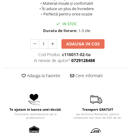
• Material moale și confortabil
• Îți aduce un plus de încredere
• Perfectă pentru orice ocazie
IN STOC
Durata de livrare:
1-3 zile
ADAUGA IN COS
Cod Produs:
c110017-02-tu
Ai nevoie de ajutor?
0729128488
Adauga la Favorite
Cere informatii
Te ajutam in luarea unei decizii.
Transport GRATUIT
Consiliere vestimentara de la
pe teritoriul Romaniei, pentru
profesionisti!
comenzile mai mari de 500 de lei.