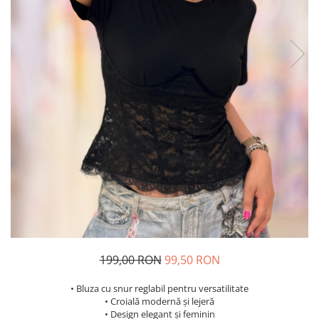
Costume de baie
199,00 RON
99,50 RON
• Bluza cu snur reglabil pentru versatilitate
• Croială modernă și lejeră
• Design elegant și feminin