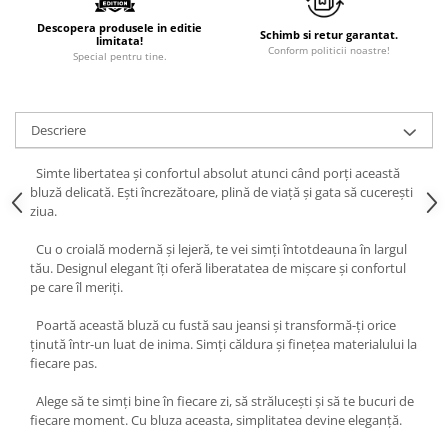
Descopera produsele in editie
Schimb si retur garantat.
limitata!
Conform politicii noastre!
Special pentru tine.
Descriere
Simte libertatea și confortul absolut atunci când porți această
bluză delicată. Ești încrezătoare, plină de viață și gata să cucerești
ziua.
Cu o croială modernă și lejeră, te vei simți întotdeauna în largul
tău. Designul elegant îți oferă liberatatea de mișcare și confortul
pe care îl meriți.
Poartă această bluză cu fustă sau jeansi și transformă-ți orice
ținută într-un luat de inima. Simți căldura și finețea materialului la
fiecare pas.
Alege să te simți bine în fiecare zi, să strălucești și să te bucuri de
fiecare moment. Cu bluza aceasta, simplitatea devine eleganță.