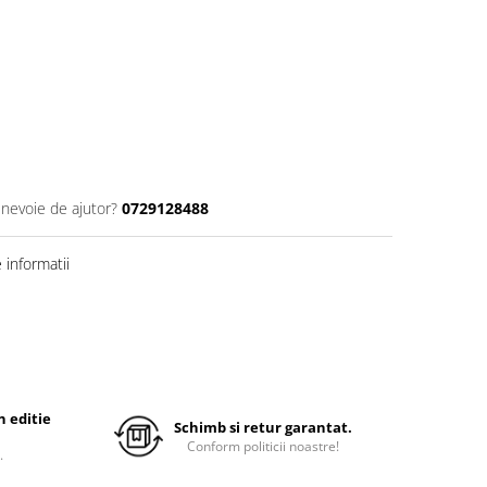
 nevoie de ajutor?
0729128488
informatii
 editie
Schimb si retur garantat.
Conform politicii noastre!
.