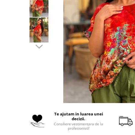
Costume de baie
Te ajutam in luarea unei
decizii.
Consiliere vestimentara de la
profesionisti!