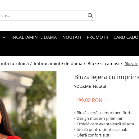
A
INCALTAMINTE DAMA
NOUTATI
PROMOTII
CARD CADO
nuta ta zilnică /
Imbracaminte de dama /
Bluze si camasi /
Bluza le
Bluza lejera cu imprime
YOU&ME|Noutati
199,00 RON
• Bluză lejeră cu imprimeu flori.
• Design modern și feminin.
• Croială care avantajează silueta.
• Ideală pentru ținute casual.
• Oferă confort și stil.