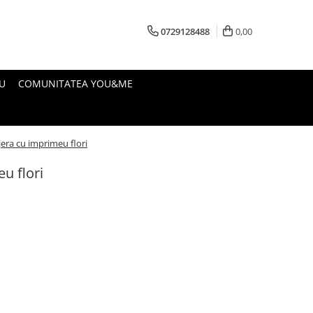
0729128488
0,00
U
COMUNITATEA YOU&ME
jera cu imprimeu flori
u flori