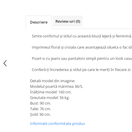
Review-uri
(0)
Descriere
Simte confortul și stilul cu această bluză lejeră și feminină.
Imprimeul floral și croiala care avantajează silueta o fac i
Poart-o cu jeans sau pantaloni simpli pentru un look casual
Conferă-ți încrederea și stilul pe care le meriți în fiecare zi.
Detalii model din imagine:
Modelul poartă mărimea 36/S.
Înălțime model: 160 cm.
Greutate model: 56 kg.
Bust: 90 cm.
Talie: 76 cm.
Șold: 90 cm.
Informatii conformitate produs