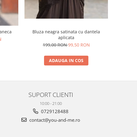
maneca
Bluza neagra satinata cu dantela
Hanorac 
aplicata
N
39
199,00 RON
99,50 RON
ADAUGA IN COS
SUPORT CLIENTI
10:00 - 21:00
0729128488
contact@you-and-me.ro