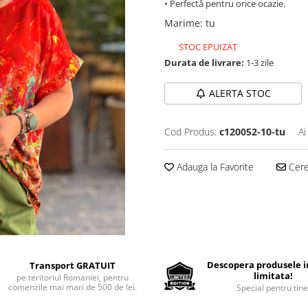
• Perfectă pentru orice ocazie.
Marime
:
tu
STOC EPUIZAT
Durata de livrare:
1-3 zile
ALERTA STOC
Cod Produs:
c120052-10-tu
Ai
Adauga la Favorite
Cere 
Descopera produsele in
Transport GRATUIT
limitata!
pe teritoriul Romaniei, pentru
comenzile mai mari de 500 de lei.
Special pentru tine