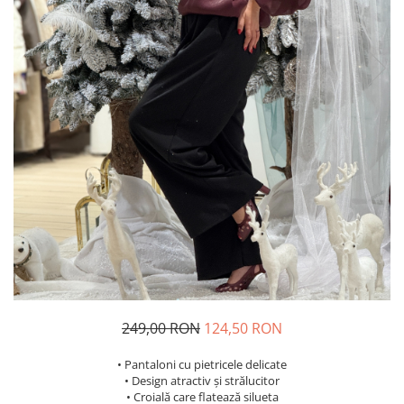
Costume de baie
249,00 RON
124,50 RON
• Pantaloni cu pietricele delicate
• Design atractiv și strălucitor
• Croială care flatează silueta