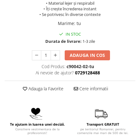
• Material lejer și respirabil
• Îți crește încrederea instant
• Se potrivesc în diverse contexte
Marime
:
tu
IN STOC
Durata de livrare:
1-3 zile
ADAUGA IN COS
Cod Produs:
c90042-02-tu
Ai nevoie de ajutor?
0729128488
Adauga la Favorite
Cere informatii
Te ajutam in luarea unei decizii.
Transport GRATUIT
Consiliere vestimentara de la
pe teritoriul Romaniei, pentru
profesionisti!
comenzile mai mari de 500 de lei.