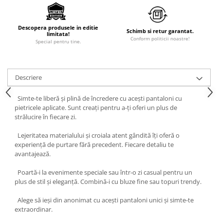
Descopera produsele in editie
Schimb si retur garantat.
limitata!
Conform politicii noastre!
Special pentru tine.
Descriere
Simte-te liberă și plină de încredere cu acești pantaloni cu
pietricele aplicate. Sunt creați pentru a-ți oferi un plus de
strălucire în fiecare zi.
Lejeritatea materialului și croiala atent gândită îți oferă o
experiență de purtare fără precedent. Fiecare detaliu te
avantajează.
Poartă-i la evenimente speciale sau într-o zi casual pentru un
plus de stil și eleganță. Combină-i cu bluze fine sau topuri trendy.
Alege să ieși din anonimat cu acești pantaloni unici și simte-te
extraordinar.