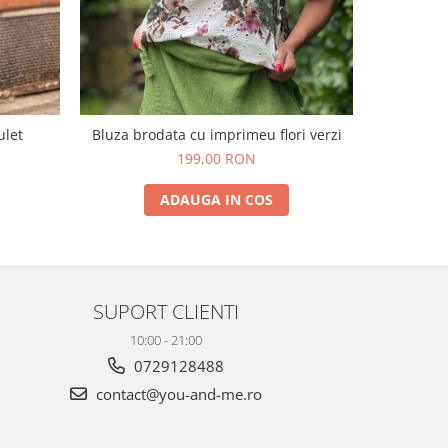
ulet
Bluza brodata cu imprimeu flori verzi
Tric
199,00 RON
1
ADAUGA IN COS
SUPORT CLIENTI
10:00 - 21:00
0729128488
contact@you-and-me.ro