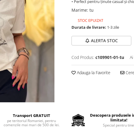
• Perfect pentru ținute casual și chic
Marime
:
tu
STOC EPUIZAT
Durata de livrare:
1-3 zile
ALERTA STOC
Cod Produs:
c109901-01-tu
Ai
Adauga la Favorite
Cere 
Descopera produsele in
Transport GRATUIT
limitata!
pe teritoriul Romaniei, pentru
comenzile mai mari de 500 de lei.
Special pentru tine