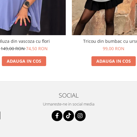
Bluza din vascoza cu flori
Tricou din bumbac cu urs
149,00 RON
74,50 RON
99,00 RON
ADAUGA IN COS
ADAUGA IN COS
SOCIAL
Urmareste-ne in social media