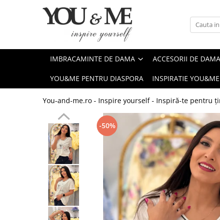
Imbracaminte de dama
Accesorii de dama
Bluze si camasi
Genti
IMBRACAMINTE DE DAMA
ACCESORII DE DAM
Pantaloni
Esarfe
YOU&ME PENTRU DIASPORA
INSPIRATIE YOU&ME
Geci si jachete
Coliere si brose
Rochii de zi
You-and-me.ro - Inspire yourself - Inspiră-te pentru ți
Rochii de eveniment
-50%
Compleuri si costume
Salopete
Tricouri si topuri
Fuste
Sacouri
Vesta