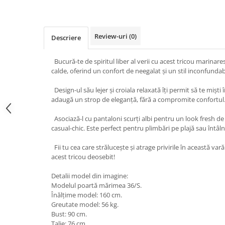
Review-uri
(0)
Descriere
Bucură-te de spiritul liber al verii cu acest tricou marinares
calde, oferind un confort de neegalat și un stil inconfundabi
Design-ul său lejer și croiala relaxată îți permit să te miști î
adaugă un strop de eleganță, fără a compromite confortul
Asociază-l cu pantaloni scurți albi pentru un look fresh de
casual-chic. Este perfect pentru plimbări pe plajă sau întâlni
Fii tu cea care strălucește și atrage privirile în această var
acest tricou deosebit!
Detalii model din imagine:
Modelul poartă mărimea 36/S.
Înălțime model: 160 cm.
Greutate model: 56 kg.
Bust: 90 cm.
Talie: 76 cm.