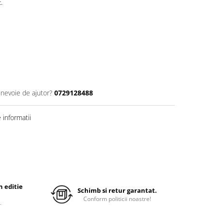
.
 nevoie de ajutor?
0729128488
informatii
 editie
Schimb si retur garantat.
Conform politicii noastre!
.