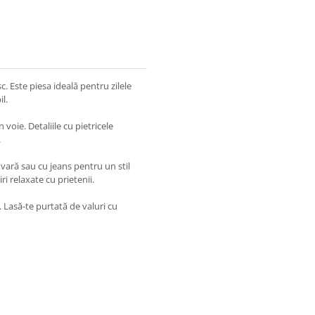
c. Este piesa ideală pentru zilele
l.
n voie. Detaliile cu pietricele
.
 vară sau cu jeans pentru un stil
ri relaxate cu prietenii.
ă. Lasă-te purtată de valuri cu