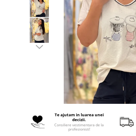
Costume de baie
Te ajutam in luarea unei
decizii.
Consiliere vestimentara de la
profesionisti!