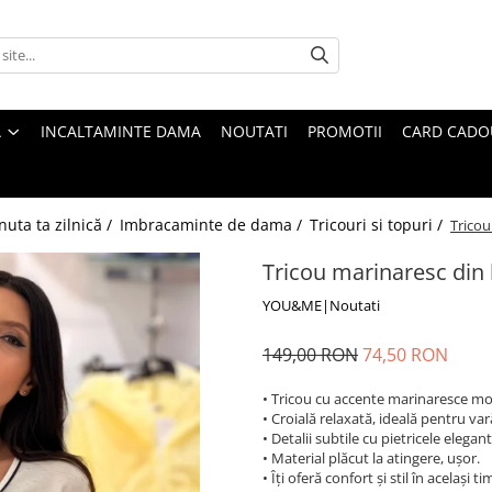
A
INCALTAMINTE DAMA
NOUTATI
PROMOTII
CARD CADO
nuta ta zilnică /
Imbracaminte de dama /
Tricouri si topuri /
Tricou
Tricou marinaresc din
YOU&ME|Noutati
149,00 RON
74,50 RON
• Tricou cu accente marinaresce m
• Croială relaxată, ideală pentru var
• Detalii subtile cu pietricele elegant
• Material plăcut la atingere, ușor.
• Îți oferă confort și stil în același ti