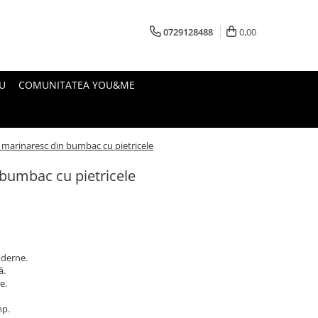
0729128488
0,00
U
COMUNITATEA YOU&ME
 marinaresc din bumbac cu pietricele
 bumbac cu pietricele
oderne.
ă.
e.
mp.