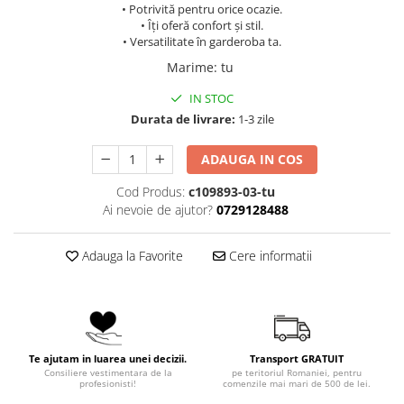
• Potrivită pentru orice ocazie.
• Îți oferă confort și stil.
• Versatilitate în garderoba ta.
Marime
:
tu
IN STOC
Durata de livrare:
1-3 zile
ADAUGA IN COS
Cod Produs:
c109893-03-tu
Ai nevoie de ajutor?
0729128488
Adauga la Favorite
Cere informatii
Te ajutam in luarea unei decizii.
Transport GRATUIT
Consiliere vestimentara de la
pe teritoriul Romaniei, pentru
profesionisti!
comenzile mai mari de 500 de lei.