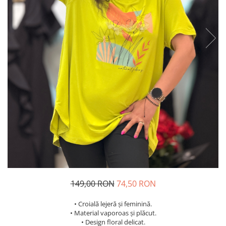
Costume de baie
149,00 RON
74,50 RON
• Croială lejeră și feminină.
• Material vaporoas și plăcut.
• Design floral delicat.