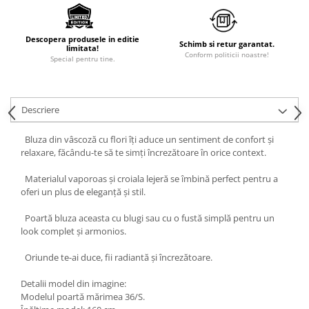
Descopera produsele in editie
Schimb si retur garantat.
limitata!
Conform politicii noastre!
Special pentru tine.
Descriere
Bluza din vâscoză cu flori îți aduce un sentiment de confort și
relaxare, făcându-te să te simți încrezătoare în orice context.
Materialul vaporoas și croiala lejeră se îmbină perfect pentru a
oferi un plus de eleganță și stil.
Poartă bluza aceasta cu blugi sau cu o fustă simplă pentru un
look complet și armonios.
Oriunde te-ai duce, fii radiantă și încrezătoare.
Detalii model din imagine:
Modelul poartă mărimea 36/S.