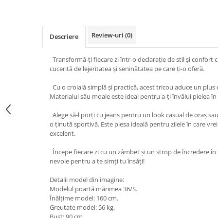
Review-uri
(0)
Descriere
Transformă-ți fiecare zi într-o declarație de stil și confort 
cucerită de lejeritatea și seninătatea pe care ți-o oferă.
Cu o croială simplă și practică, acest tricou aduce un plus d
Materialul său moale este ideal pentru a-ți învălui pielea în 
Alege să-l porți cu jeans pentru un look casual de oraș sa
o ținută sportivă. Este piesa ideală pentru zilele în care vrei 
excelent.
Începe fiecare zi cu un zâmbet și un strop de încredere în s
nevoie pentru a te simți tu însăți!
Detalii model din imagine:
Modelul poartă mărimea 36/S.
Înălțime model: 160 cm.
Greutate model: 56 kg.
Bust: 90 cm.