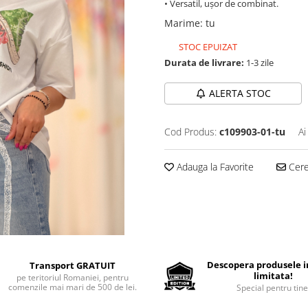
• Versatil, ușor de combinat.
Marime
:
tu
STOC EPUIZAT
Durata de livrare:
1-3 zile
ALERTA STOC
Cod Produs:
c109903-01-tu
Ai
Adauga la Favorite
Cere 
Descopera produsele in
Transport GRATUIT
limitata!
pe teritoriul Romaniei, pentru
comenzile mai mari de 500 de lei.
Special pentru tine