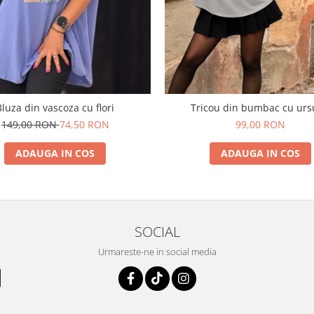
Bluza din vascoza cu flori
Tricou din bumbac cu urs
149,00 RON
74,50 RON
99,00 RON
ADAUGA IN COS
ADAUGA IN COS
SOCIAL
Urmareste-ne in social media