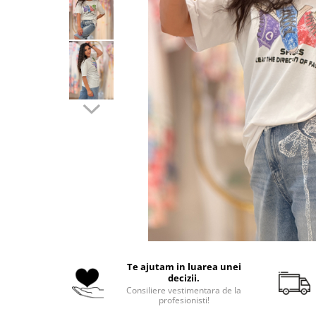
Costume de baie
Te ajutam in luarea unei
decizii.
Consiliere vestimentara de la
profesionisti!