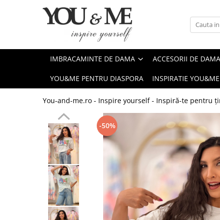
Imbracaminte de dama
Accesorii de dama
Bluze si camasi
Genti
IMBRACAMINTE DE DAMA
ACCESORII DE DAM
Pantaloni
Esarfe
YOU&ME PENTRU DIASPORA
INSPIRATIE YOU&ME
Geci si jachete
Coliere si brose
Rochii de zi
You-and-me.ro - Inspire yourself - Inspiră-te pentru ți
Rochii de eveniment
-50%
Compleuri si costume
Salopete
Tricouri si topuri
Fuste
Sacouri
Vesta