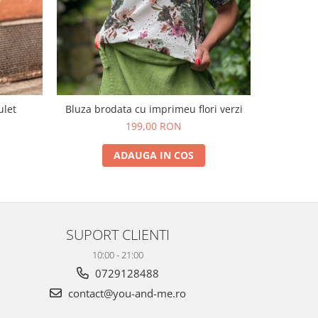
ulet
Bluza brodata cu imprimeu flori verzi
Tric
199,00 RON
1
ADAUGA IN COS
SUPORT CLIENTI
10:00 - 21:00
0729128488
contact@you-and-me.ro