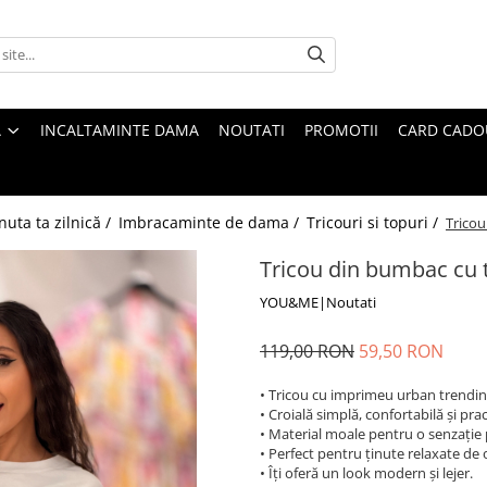
A
INCALTAMINTE DAMA
NOUTATI
PROMOTII
CARD CADO
nuta ta zilnică /
Imbracaminte de dama /
Tricouri si topuri /
Tricou
Tricou din bumbac cu 
YOU&ME|Noutati
119,00 RON
59,50 RON
• Tricou cu imprimeu urban trendini
• Croială simplă, confortabilă și prac
• Material moale pentru o senzație 
• Perfect pentru ținute relaxate de 
• Îți oferă un look modern și lejer.