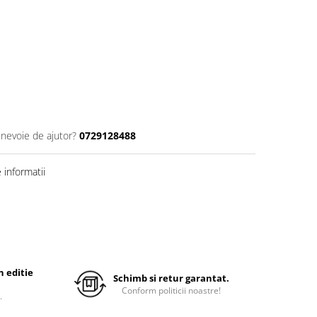
 nevoie de ajutor?
0729128488
informatii
 editie
Schimb si retur garantat.
Conform politicii noastre!
.