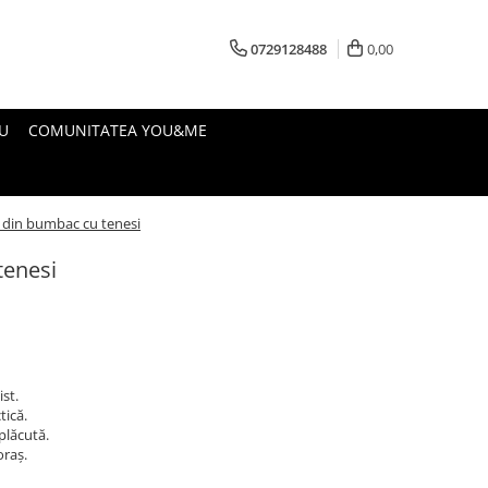
0729128488
0,00
U
COMUNITATEA YOU&ME
 din bumbac cu tenesi
tenesi
st.
tică.
plăcută.
oraș.