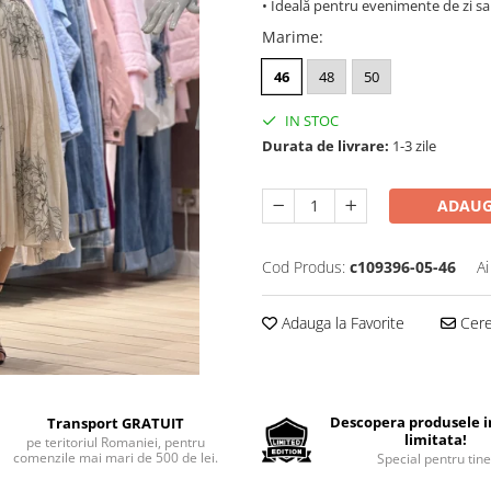
• Ideală pentru evenimente de zi s
Marime
:
46
48
50
IN STOC
Durata de livrare:
1-3 zile
ADAUG
Cod Produs:
c109396-05-46
Ai
Adauga la Favorite
Cere 
Descopera produsele in
Transport GRATUIT
limitata!
pe teritoriul Romaniei, pentru
comenzile mai mari de 500 de lei.
Special pentru tine