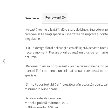
Review-uri
(0)
Descriere
Această rochie plisată îți dă o stare de bine și încredere,
care vrei să te simți specială. Libertatea de mișcare și confo
inegalabile.
Cu un design floral delicat și o croială lejeră, această rochi
fiecare moment. Fiecare pliuri adaugă un plus de rafinamen
naturală.
Recomandăm să porți această rochie cu sandale cu toc pe
pantofi fără toc pentru un stil mai casual. Este ideală pen
speciale.
Simte-te confortabilă și încrezătoare în această rochie, care 
minunat în orice ocazie.
Detalii model din imagine:
Modelul poartă mărimea 36/S.
Înălțime model: 160 cm.