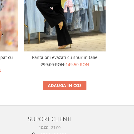
-50%
upat cu
Pantaloni evazati cu snur in talie
Pantaloni e
299,00 RON
149,50 RON
N
29
ADAUGA IN COS
SUPORT CLIENTI
10:00 - 21:00