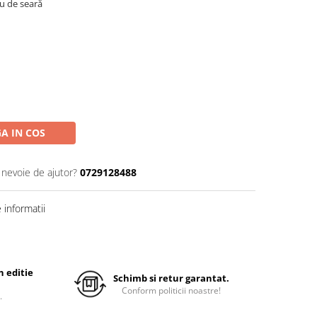
au de seară
A IN COS
 nevoie de ajutor?
0729128488
informatii
 editie
Schimb si retur garantat.
Conform politicii noastre!
.