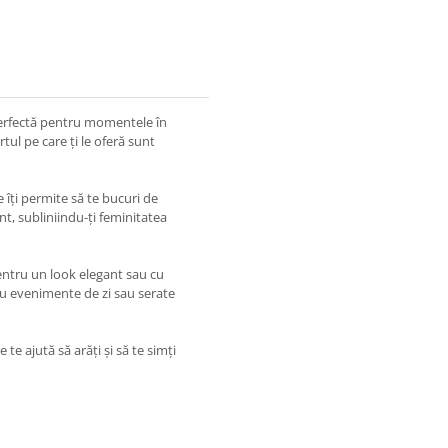
 perfectă pentru momentele în
rtul pe care ți le oferă sunt
e îți permite să te bucuri de
t, subliniindu-ți feminitatea
ntru un look elegant sau cu
tru evenimente de zi sau serate
te ajută să arăți și să te simți