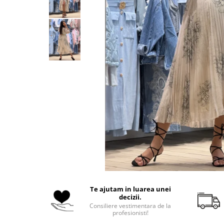
Costume de baie
Te ajutam in luarea unei
decizii.
Consiliere vestimentara de la
profesionisti!