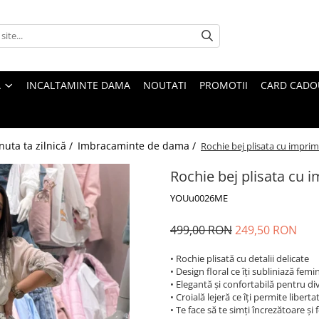
A
INCALTAMINTE DAMA
NOUTATI
PROMOTII
CARD CADO
nuta ta zilnică /
Imbracaminte de dama /
Rochie bej plisata cu imprim
Rochie bej plisata cu 
YOUu0026ME
499,00 RON
249,50 RON
• Rochie plisată cu detalii delicate
• Design floral ce îți subliniază femi
• Elegantă și confortabilă pentru di
• Croială lejeră ce îți permite libert
• Te face să te simți încrezătoare ș