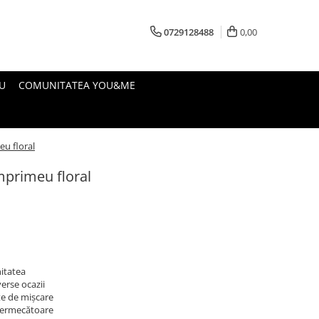
0729128488
0,00
U
COMUNITATEA YOU&ME
eu floral
imprimeu floral
nitatea
verse ocazii
ate de mișcare
i fermecătoare