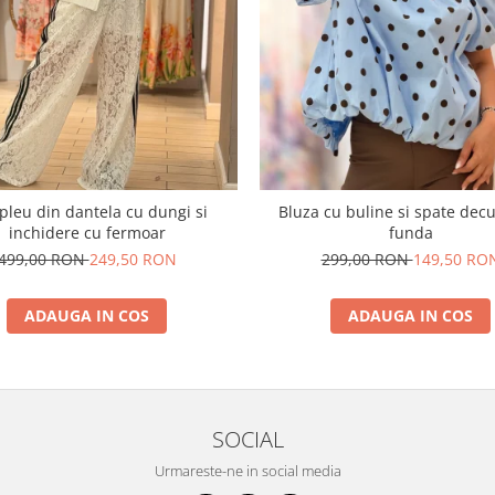
leu din dantela cu dungi si
Bluza cu buline si spate dec
inchidere cu fermoar
funda
499,00 RON
249,50 RON
299,00 RON
149,50 RO
ADAUGA IN COS
ADAUGA IN COS
SOCIAL
Urmareste-ne in social media