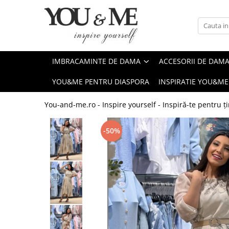
Imbracaminte de dama
Accesorii de dama
Bluze si camasi
Genti
IMBRACAMINTE DE DAMA
ACCESORII DE DAM
Pantaloni
Esarfe
YOU&ME PENTRU DIASPORA
INSPIRATIE YOU&ME
Geci si jachete
Coliere si brose
Rochii de zi
You-and-me.ro - Inspire yourself - Inspiră-te pentru ți
Rochii de eveniment
-50%
Compleuri si costume
Salopete
Tricouri si topuri
Fuste
Sacouri
Vesta