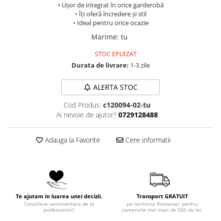
• Ușor de integrat în orice garderobă
• Îți oferă încredere și stil
• Ideal pentru orice ocazie
Marime
:
tu
STOC EPUIZAT
Durata de livrare:
1-3 zile
ALERTA STOC
Cod Produs:
c120094-02-tu
Ai nevoie de ajutor?
0729128488
Adauga la Favorite
Cere informatii
Te ajutam in luarea unei decizii.
Transport GRATUIT
Consiliere vestimentara de la
pe teritoriul Romaniei, pentru
profesionisti!
comenzile mai mari de 500 de lei.