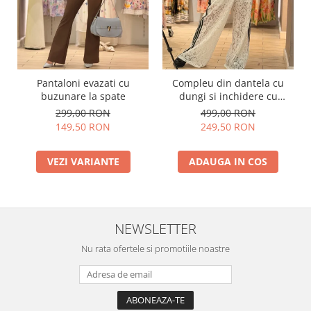
Pantaloni evazati cu
Compleu din dantela cu
buzunare la spate
dungi si inchidere cu
fermoar
299,00 RON
499,00 RON
149,50 RON
249,50 RON
VEZI VARIANTE
ADAUGA IN COS
NEWSLETTER
Nu rata ofertele si promotiile noastre