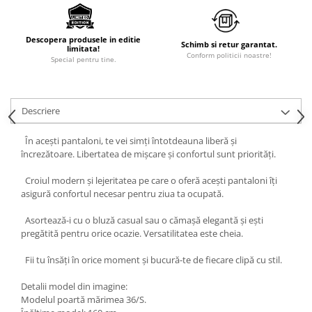
Descopera produsele in editie
Schimb si retur garantat.
limitata!
Conform politicii noastre!
Special pentru tine.
Descriere
În acești pantaloni, te vei simți întotdeauna liberă și
încrezătoare. Libertatea de mișcare și confortul sunt priorități.
Croiul modern și lejeritatea pe care o oferă acești pantaloni îți
asigură confortul necesar pentru ziua ta ocupată.
Asortează-i cu o bluză casual sau o cămașă elegantă și ești
pregătită pentru orice ocazie. Versatilitatea este cheia.
Fii tu însăți în orice moment și bucură-te de fiecare clipă cu stil.
Detalii model din imagine:
Modelul poartă mărimea 36/S.