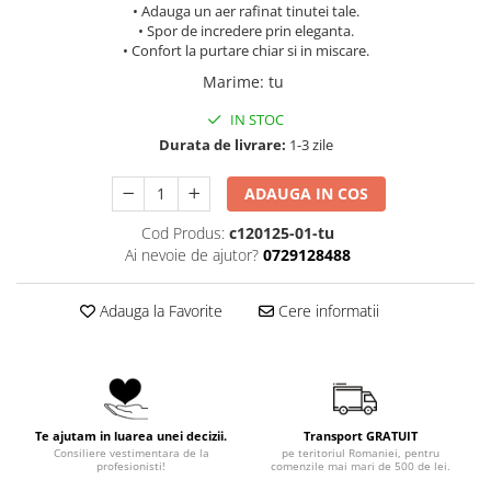
• Adauga un aer rafinat tinutei tale.
• Spor de incredere prin eleganta.
• Confort la purtare chiar si in miscare.
Marime
:
tu
IN STOC
Durata de livrare:
1-3 zile
ADAUGA IN COS
Cod Produs:
c120125-01-tu
Ai nevoie de ajutor?
0729128488
Adauga la Favorite
Cere informatii
Te ajutam in luarea unei decizii.
Transport GRATUIT
Consiliere vestimentara de la
pe teritoriul Romaniei, pentru
profesionisti!
comenzile mai mari de 500 de lei.