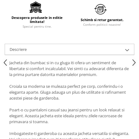
Descopera produsele in editie
Schimb si retur garantat.
limitata!
Conform politicii noastre!
Special pentru tine.
Descriere
Jacheta din bumbac si in cu gluga iti ofera un sentiment de
libertate si comfort incalculabil. Vei simti cu adevarat diferenta de
la prima purtare datorita materialelor premium.
Croiala sa moderna se muleaza perfect pe corp, conferindu-i o
eleganta aparte. Gluga adauga un plus de utilitate si rafinament
acestei piese de garderoba.
Poart-o cu pantaloni casual sau jeansi pentru un look relaxat si
elegant. Aceasta jacheta este ideala pentru zilele racoroase de
primavara si toamna.
Imbogateste-ti garderoba cu aceasta jacheta versatila si eleganta.