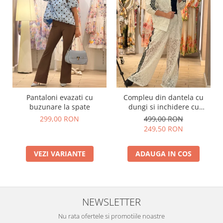
Pantaloni evazati cu
Compleu din dantela cu
buzunare la spate
dungi si inchidere cu
fermoar
299,00 RON
499,00 RON
249,50 RON
VEZI VARIANTE
ADAUGA IN COS
NEWSLETTER
Nu rata ofertele si promotiile noastre