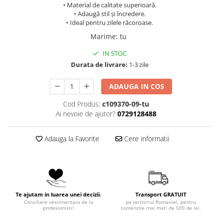
• Material de calitate superioară.
• Adaugă stil și încredere.
• Ideal pentru zilele răcoroase.
Marime
:
tu
IN STOC
Durata de livrare:
1-3 zile
ADAUGA IN COS
Cod Produs:
c109370-09-tu
Ai nevoie de ajutor?
0729128488
Adauga la Favorite
Cere informatii
Te ajutam in luarea unei decizii.
Transport GRATUIT
Consiliere vestimentara de la
pe teritoriul Romaniei, pentru
profesionisti!
comenzile mai mari de 500 de lei.