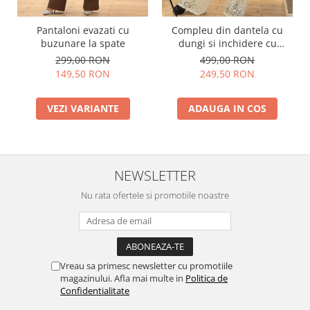
Pantaloni evazati cu
Compleu din dantela cu
buzunare la spate
dungi si inchidere cu
fermoar
299,00 RON
499,00 RON
149,50 RON
249,50 RON
VEZI VARIANTE
ADAUGA IN COS
NEWSLETTER
Nu rata ofertele si promotiile noastre
Vreau sa primesc newsletter cu promotiile
magazinului. Afla mai multe in
Politica de
Confidentialitate