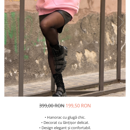
Costume de baie
399,00 RON
199,50 RON
• Hanorac cu glugă chic.
• Decorat cu lănțișor delicat.
• Design elegant și confortabil.