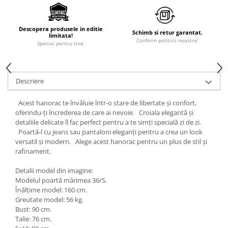
Descopera produsele in editie
Schimb si retur garantat.
limitata!
Conform politicii noastre!
Special pentru tine.
Descriere
Acest hanorac te învăluie într-o stare de libertate și confort,
oferindu-ți încrederea de care ai nevoie. Croiala elegantă și
detaliile delicate îl fac perfect pentru a te simți specială zi de zi.
Poartă-l cu jeans sau pantaloni eleganți pentru a crea un look
versatil și modern. Alege acest hanorac pentru un plus de stil și
rafinament.
Detalii model din imagine:
Modelul poartă mărimea 36/S.
Înălțime model: 160 cm.
Greutate model: 56 kg.
Bust: 90 cm.
Talie: 76 cm.