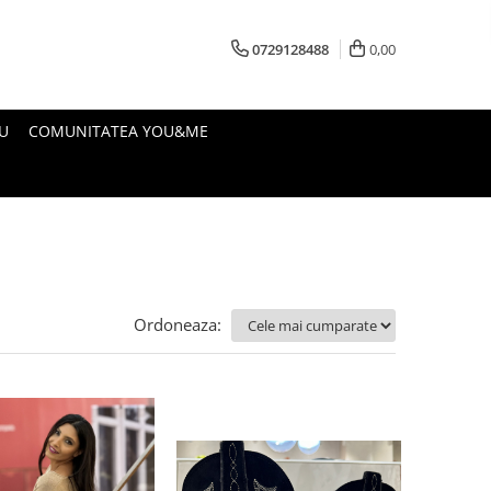
0729128488
0,00
U
COMUNITATEA YOU&ME
Ordoneaza: