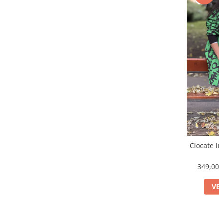
Ciocate 
349,0
V