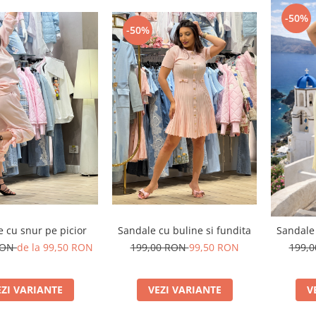
-50%
-50%
 cu snur pe picior
Sandale cu buline si fundita
Sandale 
RON
de la 99,50 RON
199,00 RON
99,50 RON
199,
EZI VARIANTE
VEZI VARIANTE
V