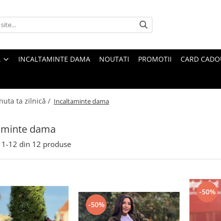
A
INCALTAMINTE DAMA
NOUTATI
PROMOTII
CARD CADO
nuta ta zilnică /
Incaltaminte dama
taminte dama
1-
12
din
12
produse
-50%
-50%