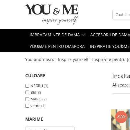
Imbracaminte de dama
Accesorii de dama
Bluze si camasi
Genti
IMBRACAMINTE DE DAMA
ACCESORII DE DAM
Pantaloni
Esarfe
YOU&ME PENTRU DIASPORA
INSPIRATIE YOU&ME
Geci si jachete
Coliere si brose
Rochii de zi
You-and-me.ro - Inspire yourself - Inspiră-te pentru ți
Rochii de eveniment
Incal
CULOARE
Compleuri si costume
Afiseaza:
Salopete
NEGRU
(3)
BEJ
(3)
Tricouri si topuri
MARO
(2)
Fuste
verde
(1)
Sacouri
-50%
MARIME
Vesta