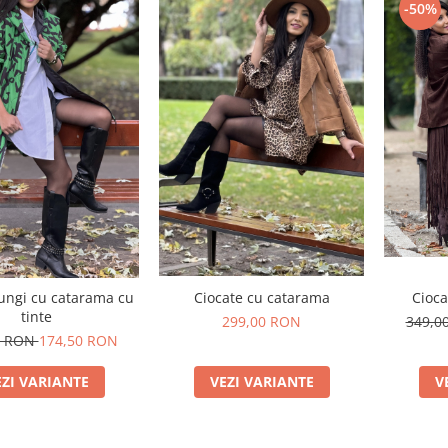
-50%
lungi cu catarama cu
Ciocate cu catarama
Cioca
tinte
299,00 RON
349,0
0 RON
174,50 RON
EZI VARIANTE
VEZI VARIANTE
V