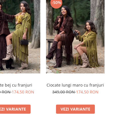
-50%
te bej cu franjuri
Ciocate lungi maro cu franjuri
0 RON
174,50 RON
349,00 RON
174,50 RON
EZI VARIANTE
VEZI VARIANTE