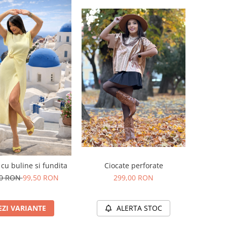
Ciocate perforate
cu buline si fundita
299,00 RON
00 RON
99,50 RON
ALERTA STOC
EZI VARIANTE