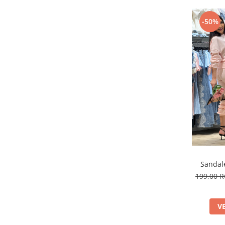
-50%
Sandale
199,00 
V