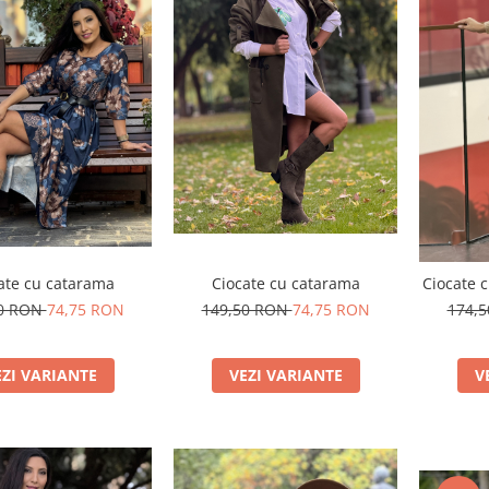
ate cu catarama
Ciocate cu catarama
Ciocate c
50 RON
74,75 RON
149,50 RON
74,75 RON
174,
EZI VARIANTE
VEZI VARIANTE
V