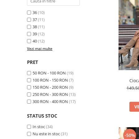
Costume de baie
36
(10)
37
(11)
38
(11)
39
(12)
40
(12)
Vezi mai multe
PRET
50 RON - 100 RON
(19)
100 RON - 150 RON
(7)
Cioc
150 RON - 200 RON
(9)
149,
250 RON - 300 RON
(13)
300 RON - 400 RON
(17)
V
STATUS STOC
In stoc
(34)
Nu este in stoc
(31)
-50%