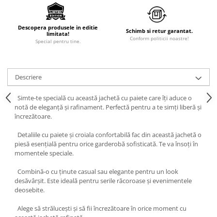
Descopera produsele in editie
Schimb si retur garantat.
limitata!
Conform politicii noastre!
Special pentru tine.
Descriere
Simte-te specială cu această jachetă cu paiete care îți aduce o
notă de eleganță și rafinament. Perfectă pentru a te simți liberă și
încrezătoare.
Detaliile cu paiete și croiala confortabilă fac din această jachetă o
piesă esențială pentru orice garderobă sofisticată. Te va însoți în
momentele speciale.
Combină-o cu ținute casual sau elegante pentru un look
desăvârșit. Este ideală pentru serile răcoroase și evenimentele
deosebite.
Alege să strălucești și să fii încrezătoare în orice moment cu