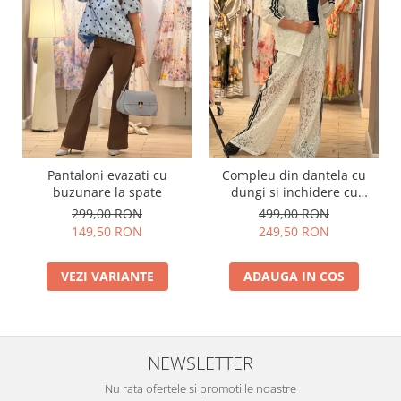
Pantaloni evazati cu
Compleu din dantela cu
buzunare la spate
dungi si inchidere cu
fermoar
299,00 RON
499,00 RON
149,50 RON
249,50 RON
VEZI VARIANTE
ADAUGA IN COS
NEWSLETTER
Nu rata ofertele si promotiile noastre