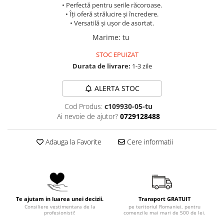
• Perfectă pentru serile răcoroase.
• Îți oferă strălucire și încredere.
• Versatilă și ușor de asortat.
Marime
:
tu
STOC EPUIZAT
Durata de livrare:
1-3 zile
ALERTA STOC
Cod Produs:
c109930-05-tu
Ai nevoie de ajutor?
0729128488
Adauga la Favorite
Cere informatii
Te ajutam in luarea unei decizii.
Transport GRATUIT
Consiliere vestimentara de la
pe teritoriul Romaniei, pentru
profesionisti!
comenzile mai mari de 500 de lei.