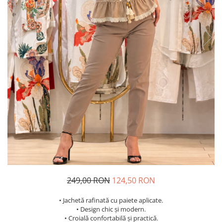
Costume de baie
249,00 RON
124,50 RON
• Jachetă rafinată cu paiete aplicate.
• Design chic și modern.
• Croială confortabilă și practică.