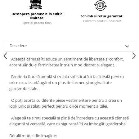
Descopera produsele in editie
Schimb si retur garantat.
limitata!
Conform politicii noastre!
Special pentru tine.
Descriere
Această cămașă îți aduce un sentiment de libertate și confort,
accentuându-ți feminitatea într-un mod discret și elegant.
Broderia florală amplă și croiala sofisticată o fac ideală pentru
orice ocazie, adăugând un plus de farmec și originalitate
garderobei tale.
O poți asorta cu diferite piese vestimentare pentru a crea un
look unic și stilat, perfect pentru orice moment al zilei.
Alege să te simți specială și plină de încredere cu această cămașă
elegantă și versatilă, care cu siguranță îți va îmbogăți garderoba.
Detalii model din imagine: