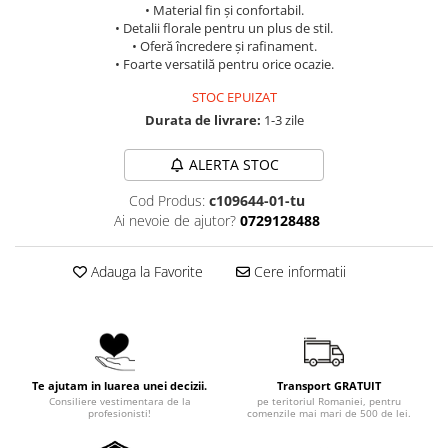
• Material fin și confortabil.
• Detalii florale pentru un plus de stil.
• Oferă încredere și rafinament.
• Foarte versatilă pentru orice ocazie.
STOC EPUIZAT
Durata de livrare:
1-3 zile
ALERTA STOC
Cod Produs:
c109644-01-tu
Ai nevoie de ajutor?
0729128488
Adauga la Favorite
Cere informatii
Te ajutam in luarea unei decizii.
Transport GRATUIT
Consiliere vestimentara de la
pe teritoriul Romaniei, pentru
profesionisti!
comenzile mai mari de 500 de lei.