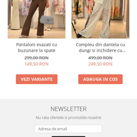
Pantaloni evazati cu
Compleu din dantela cu
buzunare la spate
dungi si inchidere cu
fermoar
299,00 RON
499,00 RON
149,50 RON
249,50 RON
VEZI VARIANTE
ADAUGA IN COS
NEWSLETTER
Nu rata ofertele si promotiile noastre