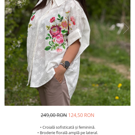
Costume de baie
249,00 RON
124,50 RON
• Croială sofisticată și feminină.
• Broderie florală amplă pe lateral.