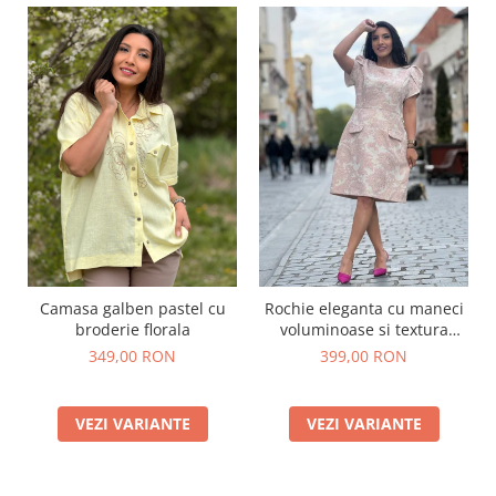
Camasa galben pastel cu
Rochie eleganta cu maneci
broderie florala
voluminoase si textura
florala
349,00 RON
399,00 RON
VEZI VARIANTE
VEZI VARIANTE