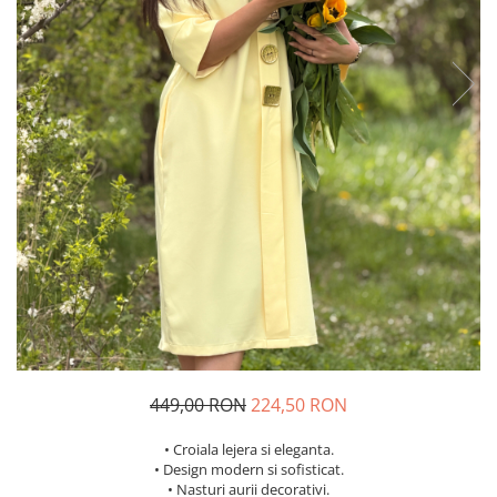
Costume de baie
449,00 RON
224,50 RON
• Croiala lejera si eleganta.
• Design modern si sofisticat.
• Nasturi aurii decorativi.