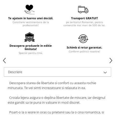
Te ajutam in luarea unei decizii.
Transport GRATUIT
Consiliere vestimentara de la
pe teritoriul Romaniei, pentru
profesionisti!
comenzile mai mari de 500 de lei.
Descopera produsele in editie
Schimb si retur garantat.
limitata!
Conform politicii noastre!
Special pentru tine.
Descriere
Descopera starea de libertate si confort cu aceasta rochie
minunata. Te vei simti increzatoare si relaxata in ea.
Croiala lejera asigura o deplina libertate de miscare, iar designul
este gandit sa te puna in valoare in mod discret.
Poart-o la o iesire in oras cu prietenii sau la o cina romantica, si