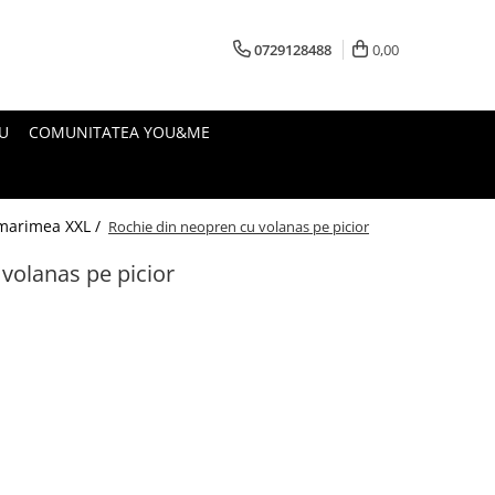
0729128488
0,00
U
COMUNITATEA YOU&ME
marimea XXL /
Rochie din neopren cu volanas pe picior
volanas pe picior