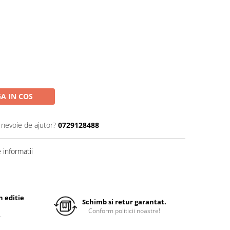
A IN COS
 nevoie de ajutor?
0729128488
informatii
 editie
Schimb si retur garantat.
Conform politicii noastre!
.