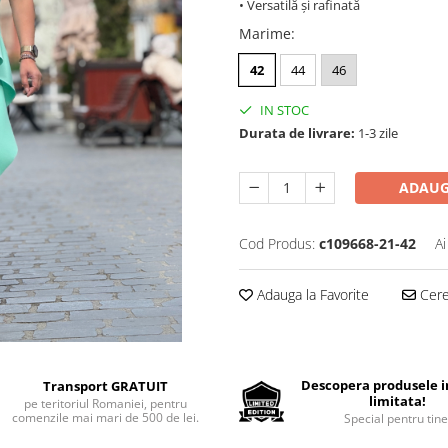
• Versatilă și rafinată
Marime
:
42
44
46
IN STOC
Durata de livrare:
1-3 zile
ADAUG
Cod Produs:
c109668-21-42
Ai
Adauga la Favorite
Cere 
Descopera produsele in
Transport GRATUIT
limitata!
pe teritoriul Romaniei, pentru
comenzile mai mari de 500 de lei.
Special pentru tine