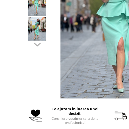
Costume de baie
Te ajutam in luarea unei
decizii.
Consiliere vestimentara de la
profesionisti!