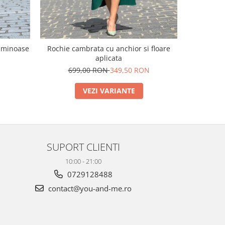
uminoase
Rochie cambrata cu anchior si floare
Rochie cu
aplicata
699,00 RON
349,50 RON
VEZI VARIANTE
SUPORT CLIENTI
10:00 - 21:00
0729128488
contact@you-and-me.ro