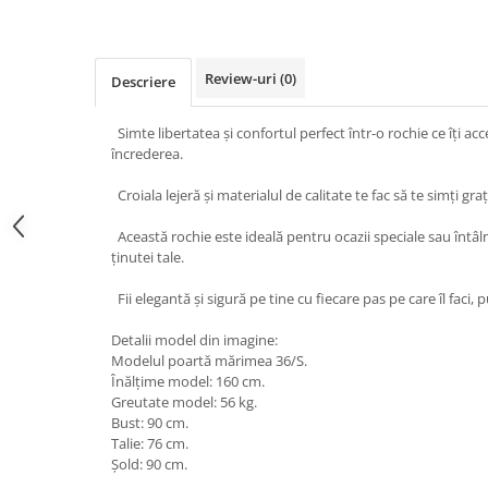
Review-uri
(0)
Descriere
Simte libertatea și confortul perfect într-o rochie ce îți ac
încrederea.
Croiala lejeră și materialul de calitate te fac să te simți gr
Această rochie este ideală pentru ocazii speciale sau întâln
ținutei tale.
Fii elegantă și sigură pe tine cu fiecare pas pe care îl faci,
Detalii model din imagine:
Modelul poartă mărimea 36/S.
Înălțime model: 160 cm.
Greutate model: 56 kg.
Bust: 90 cm.
Talie: 76 cm.
Șold: 90 cm.