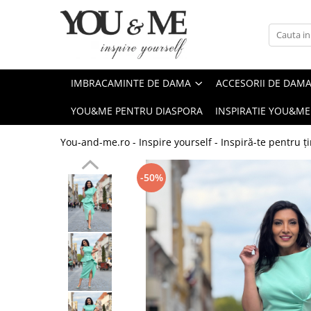
Imbracaminte de dama
Accesorii de dama
Bluze si camasi
Genti
IMBRACAMINTE DE DAMA
ACCESORII DE DAM
Pantaloni
Esarfe
YOU&ME PENTRU DIASPORA
INSPIRATIE YOU&ME
Geci si jachete
Coliere si brose
Rochii de zi
You-and-me.ro - Inspire yourself - Inspiră-te pentru ți
Rochii de eveniment
-50%
Compleuri si costume
Salopete
Tricouri si topuri
Fuste
Sacouri
Vesta