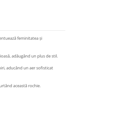
centuează feminitatea și
ațioasă, adăugând un plus de stil.
iri, aducând un aer sofisticat
 purtând această rochie.