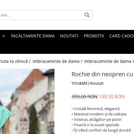
A
INCALTAMINTE DAMA
NOUTATI
PROMOTII
CARD CADO
nuta ta zilnică /
Imbracaminte de dama /
Imbracaminte de dama 
Rochie din neopren cu 
YOU&ME|Noutati
399,00 RON
199,50 RON
• Croială feminină, elegantă
• Material modern și de calitate
• Volanas atrăgător pe picior
• Poartă-o la ocazii speciale
• Îți oferă confort de lungă durată