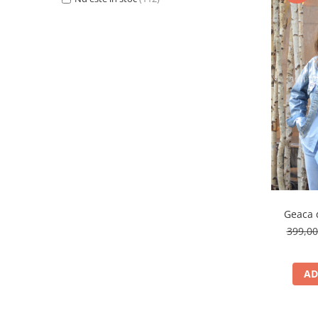
Geaca d
399,0
AD