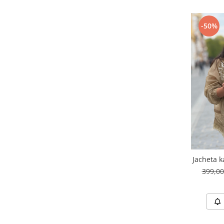
-50%
Jacheta k
399,0