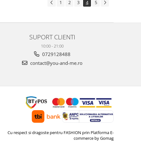
1
2
3
4
5
SUPORT CLIENTI
10:00 - 21:00
0729128488
contact@you-and-me.ro
Cu respect si dragoste pentru FASHION prin
Platforma E-
commerce by Gomag