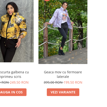
Geaca mov cu fermoare
scurta galbena cu
laterale
mprimeu scris
399,00 RON
199,50 RON
0 RON
249,50 RON
VEZI VARIANTE
AUGA IN COS