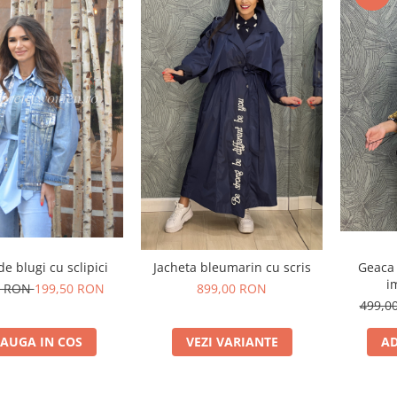
e blugi cu sclipici
Jacheta bleumarin cu scris
Geaca 
i
0 RON
199,50 RON
899,00 RON
499,0
AUGA IN COS
VEZI VARIANTE
AD