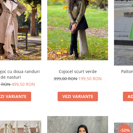
ojoc cu doua randuri
Cojocel scurt verde
Palton
de nasturi
399,00 RON
199,50 RON
0 RON
499,50 RON
EZI VARIANTE
VEZI VARIANTE
AD
-50%