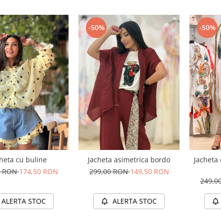
-50%
-50%
heta cu buline
Jacheta asimetrica bordo
Jacheta 
0 RON
174,50 RON
299,00 RON
149,50 RON
249,0
ALERTA STOC
ALERTA STOC