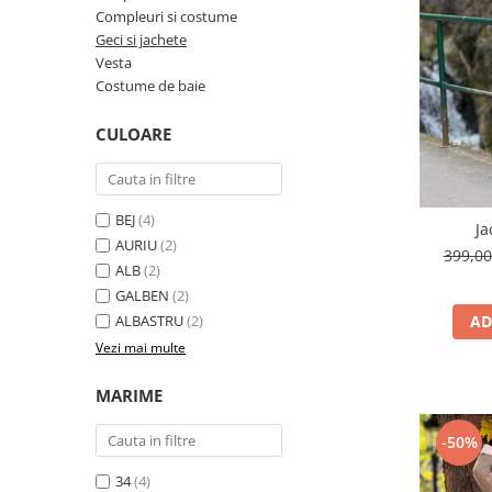
Costume de baie
Compleuri si costume
Geci si jachete
Vesta
Costume de baie
CULOARE
BEJ
(4)
Ja
AURIU
(2)
399,0
ALB
(2)
GALBEN
(2)
AD
ALBASTRU
(2)
Vezi mai multe
MARIME
-50%
34
(4)