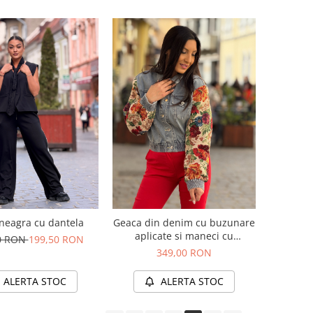
neagra cu dantela
Geaca din denim cu buzunare
aplicate si maneci cu
0 RON
199,50 RON
imprimeu floral
349,00 RON
ALERTA STOC
ALERTA STOC