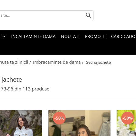
A
INCALTAMINTE DAMA
NOUTATI
PROMOTII
CARD CADO
nuta ta zilnică /
Imbracaminte de dama /
Geci si jachete
i jachete
73-
96
din
113
produse
-50%
-50%