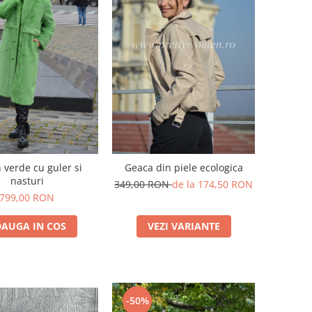
 verde cu guler si
Geaca din piele ecologica
nasturi
349,00 RON
de la 174,50 RON
799,00 RON
AUGA IN COS
VEZI VARIANTE
-50%