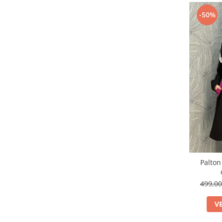
-50%
Palton
499,0
V