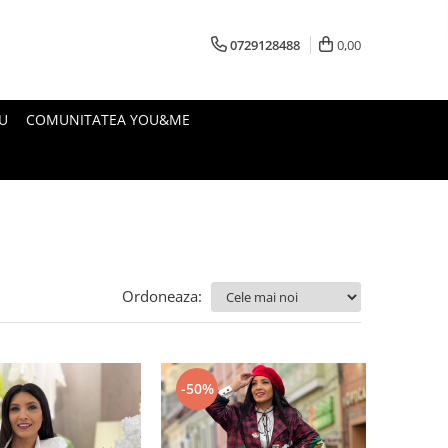
0729128488
0,00
U
COMUNITATEA YOU&ME
Ordoneaza:
-50%