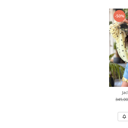
-50%
Jac
349,0