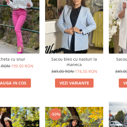
cheta cu snur
Sacou bleo cu nasturi la
Sacou
maneca
0 RON
199,50 RON
349,00 RON
174,50 RON
349,0
AUGA IN COS
VEZI VARIANTE
V
-50%