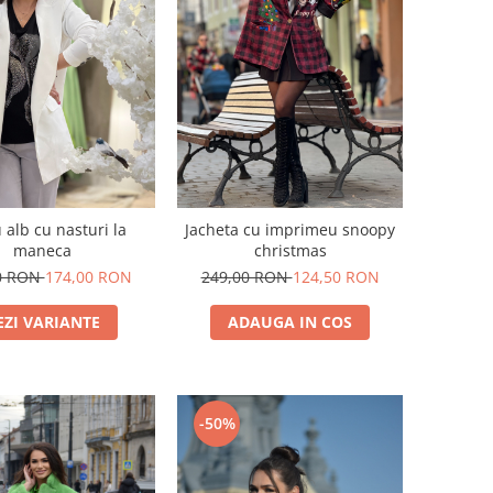
 alb cu nasturi la
Jacheta cu imprimeu snoopy
maneca
christmas
0 RON
174,00 RON
249,00 RON
124,50 RON
EZI VARIANTE
ADAUGA IN COS
-50%