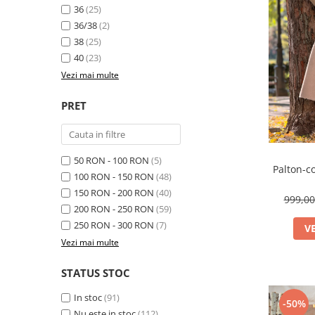
36
(25)
36/38
(2)
38
(25)
40
(23)
Vezi mai multe
PRET
50 RON - 100 RON
(5)
Palton-c
100 RON - 150 RON
(48)
150 RON - 200 RON
(40)
999,0
200 RON - 250 RON
(59)
250 RON - 300 RON
(7)
V
Vezi mai multe
STATUS STOC
In stoc
(91)
-50%
Nu este in stoc
(112)