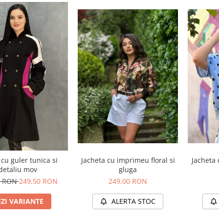
 cu guler tunica si
Jacheta cu imprimeu floral si
Jacheta 
detaliu mov
gluga
0 RON
249,50 RON
249,00 RON
EZI VARIANTE
ALERTA STOC