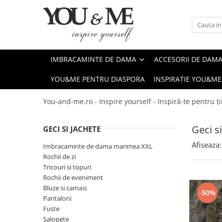
Imbracaminte de dama
Accesorii de dama
Bluze si camasi
Genti
IMBRACAMINTE DE DAMA
ACCESORII DE DAM
Pantaloni
Esarfe
YOU&ME PENTRU DIASPORA
INSPIRATIE YOU&ME
Geci si jachete
Coliere si brose
Rochii de zi
You-and-me.ro - Inspire yourself - Inspiră-te pentru ți
Rochii de eveniment
Geci s
GECI SI JACHETE
Compleuri si costume
Afiseaza:
Salopete
Imbracaminte de dama marimea XXL
Rochii de zi
Tricouri si topuri
Tricouri si topuri
Fuste
Rochii de eveniment
Bluze si camasi
Sacouri
-50%
Pantaloni
Vesta
Fuste
Salopete