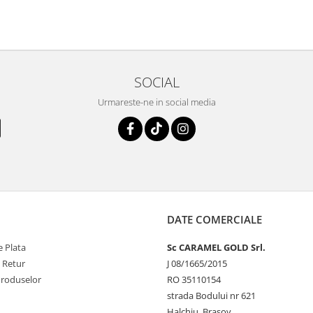
SOCIAL
Urmareste-ne in social media
DATE COMERCIALE
 Plata
Sc CARAMEL GOLD Srl.
e Retur
J 08/1665/2015
Produselor
RO 35110154
strada Bodului nr 621
Halchiu, Brasov