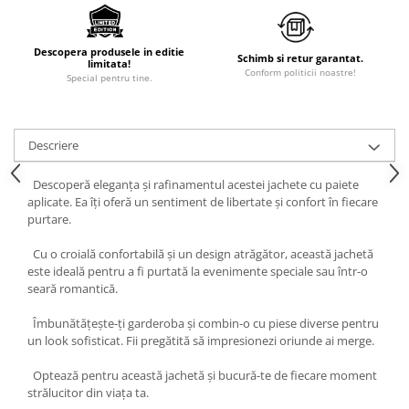
Descopera produsele in editie
Schimb si retur garantat.
limitata!
Conform politicii noastre!
Special pentru tine.
Descriere
Descoperă eleganța și rafinamentul acestei jachete cu paiete
aplicate. Ea îți oferă un sentiment de libertate și confort în fiecare
purtare.
Cu o croială confortabilă și un design atrăgător, această jachetă
este ideală pentru a fi purtată la evenimente speciale sau într-o
seară romantică.
Îmbunătățește-ți garderoba și combin-o cu piese diverse pentru
un look sofisticat. Fii pregătită să impresionezi oriunde ai merge.
Optează pentru această jachetă și bucură-te de fiecare moment
strălucitor din viața ta.