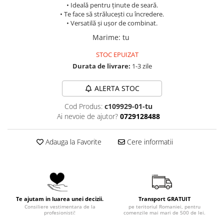
• Ideală pentru ținute de seară.
• Te face să strălucești cu încredere.
• Versatilă și ușor de combinat.
Marime
:
tu
STOC EPUIZAT
Durata de livrare:
1-3 zile
ALERTA STOC
Cod Produs:
c109929-01-tu
Ai nevoie de ajutor?
0729128488
Adauga la Favorite
Cere informatii
Te ajutam in luarea unei decizii.
Transport GRATUIT
Consiliere vestimentara de la
pe teritoriul Romaniei, pentru
profesionisti!
comenzile mai mari de 500 de lei.