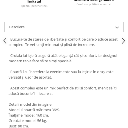
limitata!
Conform politicii noastre!
Special pentru tine.
Descriere
Bucură-te de starea de libertate și confort pe care o aduce acest
compleu. Te vei simți minunat și plină de încredere.
Croiala lui lejeră asigură atât eleganță cât și confort, iar designul
modern te va face să te simți specială.
Poartă-l cu încredere la evenimente sau la ieșirile în oraș, este
versatil și ușor de asortat.
Acest compleu este un mix perfect de stil și confort, menit să îți
aducă bucurie în fiecare zi.
Detalii model din imagine:
Modelul poartă mărimea 36/S.
Înălțime model: 160 cm.
Greutate model: 56 kg.
Bust: 90 cm.