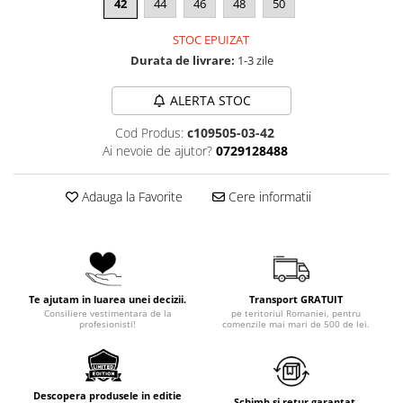
42
44
46
48
50
STOC EPUIZAT
Durata de livrare:
1-3 zile
ALERTA STOC
Cod Produs:
c109505-03-42
Ai nevoie de ajutor?
0729128488
Adauga la Favorite
Cere informatii
Te ajutam in luarea unei decizii.
Transport GRATUIT
Consiliere vestimentara de la
pe teritoriul Romaniei, pentru
profesionisti!
comenzile mai mari de 500 de lei.
Descopera produsele in editie
Schimb si retur garantat.