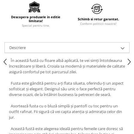
Descopera produsele in editie
Schimb si retur garantat.
limitata!
Conform politicii noastre!
Special pentru tine.
Descriere
În această fustă cu floare albă aplicată, te vei simți întotdeauna
încrezătoare și liberă. Croiala sa modernă și materialele de calitate
asigură confortul pe tot parcursul zilei.
Fusta este gândită pentru a-ți flata silueta, oferindu-ți un aspect
sofisticat și elegant. Designul său unic o face perfectă pentru
diverse ocazii, de la întâlniri business la petreceri de seară.
Asortează fusta cu o bluză simplă și pantofi cu toc pentru un
outfit rafinat. Fii sigură că vei capta atenția și admirația celor din
jur.
Această fustă este alegerea ideală pentru femeile care doresc să