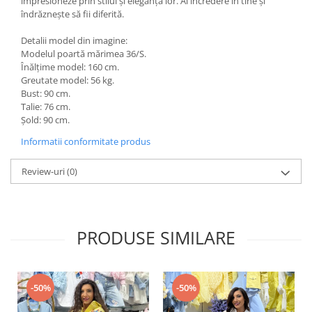
impresioneze prin stilul și eleganța lor. Ai încredere în tine și
îndrăznește să fii diferită.
Detalii model din imagine:
Modelul poartă mărimea 36/S.
Înălțime model: 160 cm.
Greutate model: 56 kg.
Bust: 90 cm.
Talie: 76 cm.
Șold: 90 cm.
Informatii conformitate produs
Review-uri
(0)
PRODUSE SIMILARE
-50%
-50%