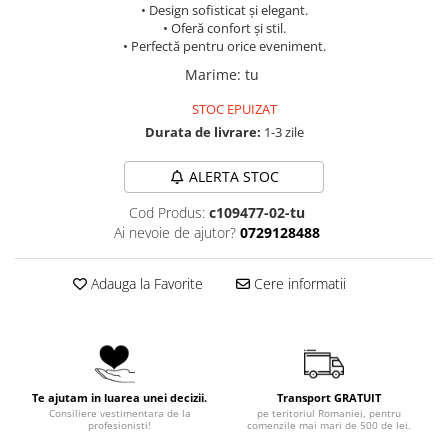
• Design sofisticat și elegant.
• Oferă confort și stil.
• Perfectă pentru orice eveniment.
Marime
:
tu
STOC EPUIZAT
Durata de livrare:
1-3 zile
ALERTA STOC
Cod Produs:
c109477-02-tu
Ai nevoie de ajutor?
0729128488
Adauga la Favorite
Cere informatii
Te ajutam in luarea unei decizii.
Transport GRATUIT
Consiliere vestimentara de la
pe teritoriul Romaniei, pentru
profesionisti!
comenzile mai mari de 500 de lei.